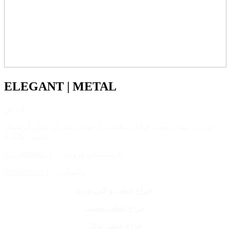
ELEGANT | METAL
آدرس :
تهران، میدان ونک، خیابان ملاصدرا، خیابان شیراز، نبش گرمسار
غربی، پلاک 6.
کارشناسان فروش :
40884854-021
واتساپ :
09960062611
چراغ خطی و لاین نوری
چراغ خطی منحنی
چراغ خطی توکار