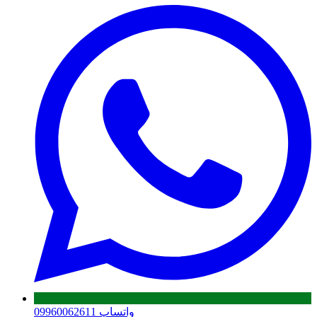
واتساپ 09960062611