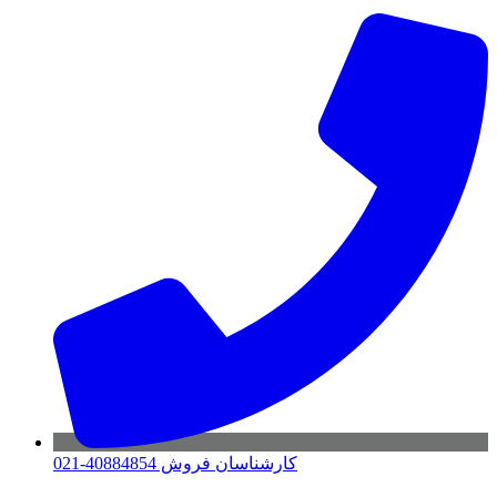
کارشناسان فروش 40884854-021