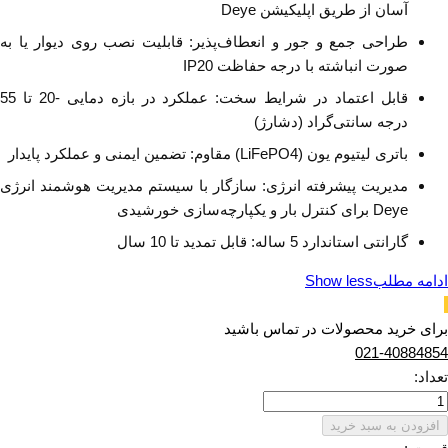
آسان از طریق اپلیکیشن Deye
طراحی جمع و جور و انعطاف‌پذیر: قابلیت نصب روی دیوار یا به
صورت انباشته با درجه حفاظت IP20
قابل اعتماد در شرایط سخت: عملکرد در بازه دمایی -20 تا 55
درجه سانتی‌گراد (دشارژ)
باتری لیتیوم یون (LiFePO4) مقاوم: تضمین ایمنی و عملکرد پایدار
مدیریت پیشرفته انرژی: سازگار با سیستم مدیریت هوشمند انرژی
Deye برای کنترل بار و یکپارچه‌سازی خورشیدی
گارانتی استاندارد 5 ساله: قابل تمدید تا 10 سال
ادامه مطلب
Show less
برای خرید محصولات در تماس باشید
021-40884854
تعداد:
افزودن به سبد خرید