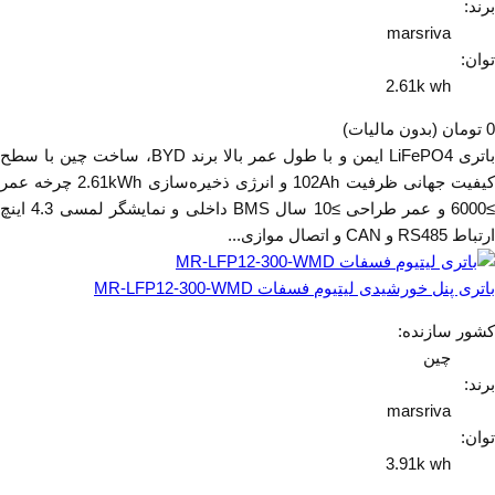
برند:
marsriva
توان:
2.61k wh
0 تومان
(بدون مالیات)
باتری LiFePO4 ایمن و با طول عمر بالا برند BYD، ساخت چین با سطح
کیفیت جهانی ظرفیت 102Ah و انرژی ذخیره‌سازی 2.61kWh چرخه عمر
≥6000 و عمر طراحی ≥10 سال BMS داخلی و نمایشگر لمسی 4.3 اینچ
ارتباط RS485 و CAN و اتصال موازی...
باتری پنل خورشیدی لیتیوم فسفات MR-LFP12-300-WMD
کشور سازنده:
چین
برند:
marsriva
توان:
3.91k wh