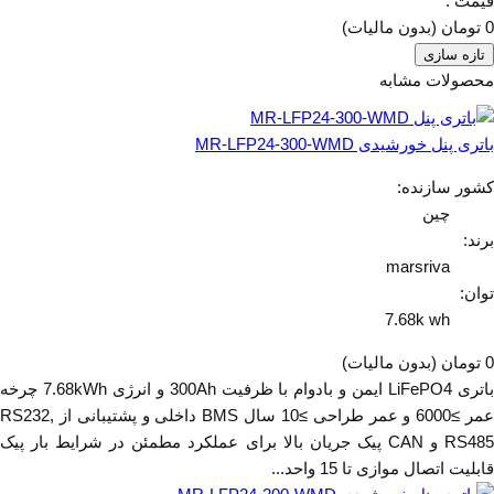
قیمت :
0 تومان
(بدون مالیات)
محصولات مشابه
باتری پنل خورشیدی MR-LFP24-300-WMD
کشور سازنده:
چین
برند:
marsriva
توان:
7.68k wh
0 تومان
(بدون مالیات)
باتری LiFePO4 ایمن و بادوام با ظرفیت 300Ah و انرژی 7.68kWh چرخه
عمر ≥6000 و عمر طراحی ≥10 سال BMS داخلی و پشتیبانی از RS232,
RS485 و CAN پیک جریان بالا برای عملکرد مطمئن در شرایط بار پیک
قابلیت اتصال موازی تا 15 واحد...