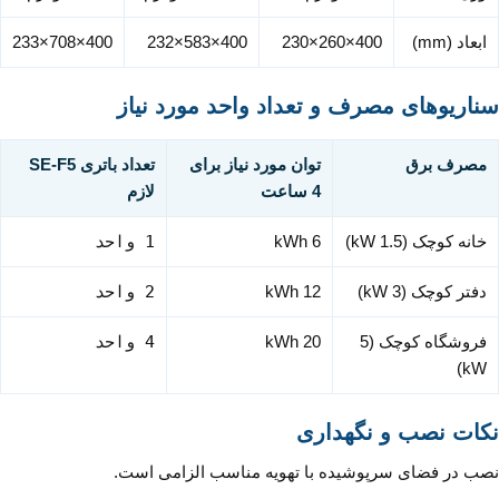
ابعاد (mm)
400×260×230
400×583×232
400×708×233
سناریوهای مصرف و تعداد واحد مورد نیاز
مصرف برق
توان مورد نیاز برای
تعداد باتری SE-F5
4 ساعت
لازم
خانه کوچک (1.5 kW)
6 kWh
1 واحد
دفتر کوچک (3 kW)
12 kWh
2 واحد
فروشگاه کوچک (5
20 kWh
4 واحد
kW)
نکات نصب و نگهداری
نصب در فضای سرپوشیده با تهویه مناسب الزامی است.