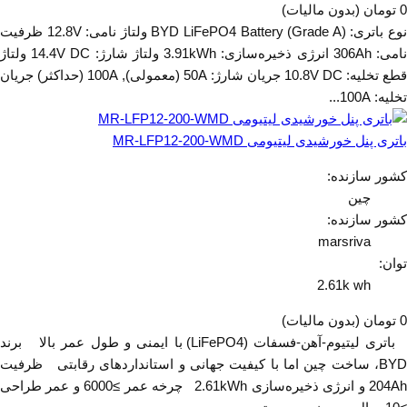
0 تومان
(بدون مالیات)
نوع باتری: BYD LiFePO4 Battery (Grade A) ولتاژ نامی: 12.8V ظرفیت
نامی: 306Ah انرژی ذخیره‌سازی: 3.91kWh ولتاژ شارژ: 14.4V DC ولتاژ
قطع تخلیه: 10.8V DC جریان شارژ: 50A (معمولی), 100A (حداکثر) جریان
تخلیه: 100A...
باتری پنل خورشیدی لیتیومی MR-LFP12-200-WMD
کشور سازنده:
چین
کشور سازنده:
marsriva
توان:
2.61k wh
0 تومان
(بدون مالیات)
باتری لیتیوم-آهن-فسفات (LiFePO4) با ایمنی و طول عمر بالا برند
BYD، ساخت چین اما با کیفیت جهانی و استانداردهای رقابتی ظرفیت
204Ah و انرژی ذخیره‌سازی 2.61kWh چرخه عمر ≥6000 و عمر طراحی