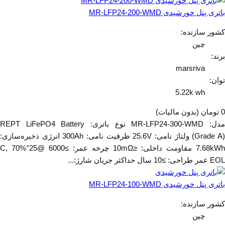
باتری پنل خورشیدی MR-LFP24-200-WMD
کشور سازنده:
چین
برند:
marsriva
توان:
5.22k wh
0 تومان
(بدون مالیات)
مدل: MR-LFP24-300-WMD نوع باتری: REPT LiFePO4 Battery
(Grade A) ولتاژ نامی: 25.6V ظرفیت نامی: 300Ah انرژی ذخیره‌سازی:
7.68kWh مقاومت داخلی: ≤10mΩ چرخه عمر: ≥6000 @25°C, 70%
EOL عمر طراحی: ≥10 سال حداکثر جریان شارژ:...
باتری پنل خورشیدی MR-LFP24-100-WMD
کشور سازنده:
چین