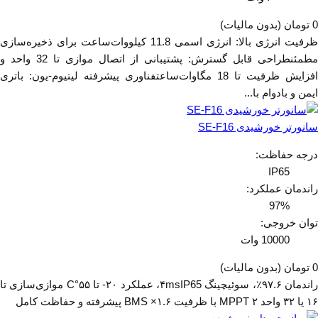
0 تومان
(بدون مالیات)
ظرفیت انرژی بالا: انرژی اسمی 11.8 کیلووات‌ساعت برای ذخیره‌سازی
مطمئنطراحی قابل گسترش: پشتیبانی از اتصال موازی تا 32 واحد و
افزایش ظرفیت تا 18 مگاوات‌ساعتفناوری پیشرفته لیتیوم-یون: باتری
ایمن و بادوام با...
سانورتر خورشیدی SE-F16
درجه حفاظت:
IP65
راندمان عملکرد:
97%
توان خروجی:
10000 وات
0 تومان
(بدون مالیات)
راندمان ۹۷.۶٪، سوئیچینگ ۴msIP65، عملکرد ‌۲۰- تا ۵۵°C موازی‌سازی تا
۱۶ یا ۳۲ واحد ۲ MPPT با ظرفیت ۱.۶× BMS پیشرفته و حفاظت کامل