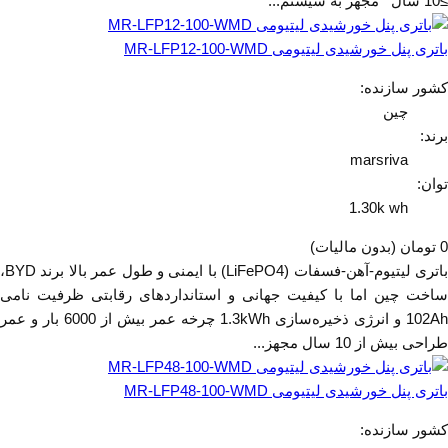
≥10 سال مجهز به سیستم...
باتری پنل خورشیدی لیتیومی MR-LFP12-100-WMD
کشور سازنده:
چین
برند:
marsriva
توان:
1.30k wh
0 تومان
(بدون مالیات)
باتری لیتیوم-آهن-فسفات (LiFePO4) با ایمنی و طول عمر بالا برند BYD،
ساخت چین اما با کیفیت جهانی و استانداردهای رقابتی ظرفیت نامی
102Ah و انرژی ذخیره‌سازی 1.3kWh چرخه عمر بیش از 6000 بار و عمر
طراحی بیش از 10 سال مجهز...
باتری پنل خورشیدی لیتیومی MR-LFP48-100-WMD
کشور سازنده: