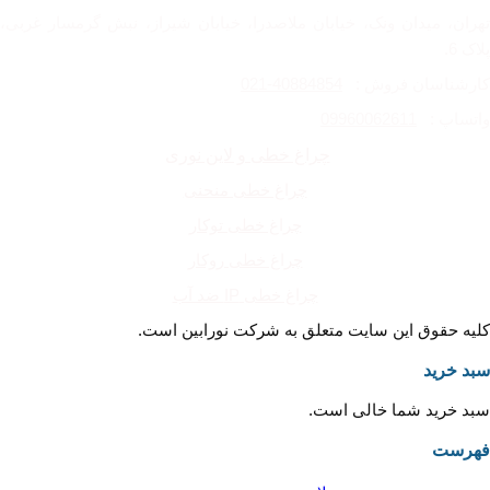
تهران، میدان ونک، خیابان ملاصدرا، خیابان شیراز، نبش گرمسار غربی،
پلاک 6.
کارشناسان فروش :
40884854-021
واتساپ :
09960062611
چراغ خطی و لاین نوری
چراغ خطی منحنی
چراغ خطی توکار
چراغ خطی روکار
چراغ خطی IP ضد آب
کلیه حقوق این سایت متعلق به شرکت نورابین است.
سبد خرید
سبد خرید شما خالی است.
فهرست