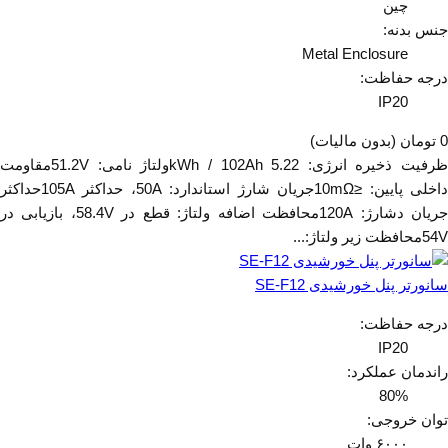
چین
جنس بدنه:
Metal Enclosure
درجه حفاظت:
IP20
0 تومان
(بدون مالیات)
ظرفیت ذخیره انرژی: 5.22 kWh / 102Ahولتاژ نامی: 51.2Vمقاومت
داخلی پایین: ≤10mΩجریان شارژ استاندارد: 50A، حداکثر 105Aحداکثر
جریان دشارژ: 120Aمحافظت اضافه ولتاژ: قطع در 58.4V، بازیابی در
54Vمحافظت زیر ولتاژ:...
سانورتر پنل خورشیدی SE-F12
درجه حفاظت:
IP20
راندمان عملکرد:
80%
توان خروجی:
۶۰۰۰ وات