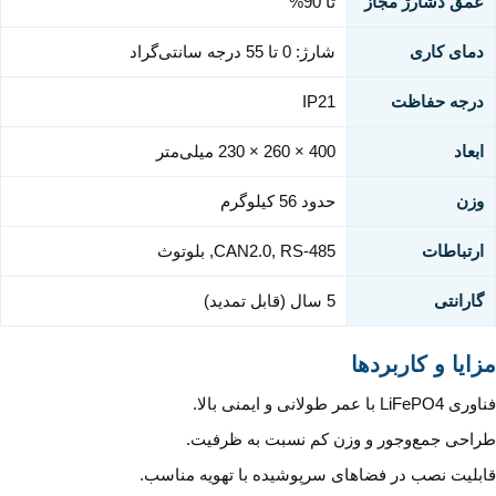
عمق دشارژ مجاز
تا 90%
دمای کاری
شارژ: 0 تا 55 درجه سانتی‌گراد
درجه حفاظت
IP21
ابعاد
400 × 260 × 230 میلی‌متر
وزن
حدود 56 کیلوگرم
ارتباطات
CAN2.0, RS-485, بلوتوث
گارانتی
5 سال (قابل تمدید)
مزایا و کاربردها
فناوری LiFePO4 با عمر طولانی و ایمنی بالا.
طراحی جمع‌وجور و وزن کم نسبت به ظرفیت.
قابلیت نصب در فضاهای سرپوشیده با تهویه مناسب.