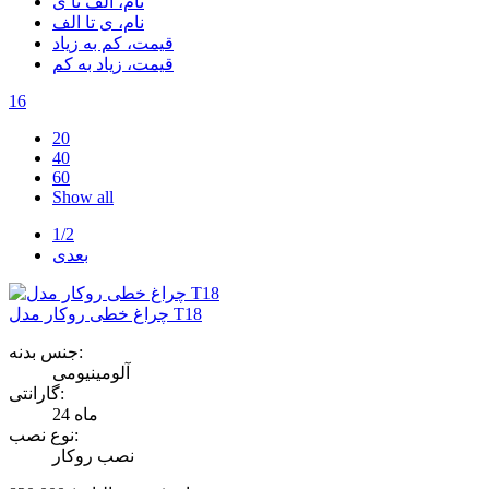
نام، الف تا ی
نام، ی تا الف
قیمت، کم به زیاد
قیمت، زیاد به کم
16
20
40
60
Show all
1/2
بعدی
چراغ خطی روکار مدل T18
جنس بدنه:
آلومینیومی
گارانتی:
24 ماه
نوع نصب:
نصب روکار