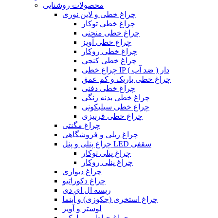
محصولات روشنایی
چراغ خطی و لاین نوری
چراغ خطی توکار
چراغ خطی منحنی
چراغ خطی آویز
چراغ خطی روکار
چراغ خطی کنجی
چراغ خطی IP دار ( ضد آب )
چراغ خطی باریک و کم عمق
چراغ خطی دفنی
چراغ خطی بدنه رنگی
چراغ خطی سیلیکونی
چراغ خطی قرنیزی
چراغ مگنتی
چراغ ریلی و فروشگاهی
چراغ پنلی و پنل LED سقفی
چراغ پنلی توکار
چراغ پنلی روکار
چراغ دیواری
چراغ دکوراتیو
ریسه ال ای دی
چراغ استخری (جکوزی) و آبنما
لوستر و آویز
چراغ حیاطی و پارکی