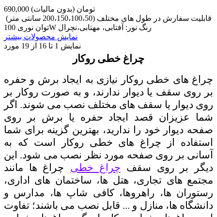
690,000 تومان
(بدون مالیات)
قابلیت سفارش در طول های مختلف (200،150،100،50 سانتی متر)
توان نوری 100W رنگ نور: آفتابی، مهتابی،نچرال
نمایش محصولات بیشتر
نمایش
1
تا 16 از 19 مورد
چراغ خطی روکار
چراغ های خطی روکار نیازی به ایجاد برش و حفره
بر روی سقف یا دیوار ندارند، و به صورت روکار بر
روی دیوار یا سقف های مختلف نصب می شوند. اگر
شما عزیزان قصد ایجاد حفره یا برش بر روی
صفحه دیوار خود را ندارید، بهترین گزینه برای شما
استفاده از چراغ های خطی روکار است که به
آسانی بر روی صفحه مورد نظر نصب می شود. این
دیگر بر روی سقف
چراغ خطی
چراغ ها مانند
مجتمع های تجاری، هتل ها، ساختمان های اداری،
رستوران ها، راهروها، کافی شاپ ها، مدارس و
دانشگاه ها، منازل و ... قابل نصب می باشند؛ تفاوت