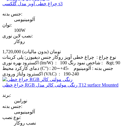
چراغ خطی آویز مدل گلکسی s3
جنس بدنه:
آلومینیومی
توان:
100W
نصب لاین نوری:
روکار
1,720,000 تومان
(بدون مالیات)
نوع چراغ : چراغ خطی آویز روکار جنس دیفیوزر: پلی کربنات
اکسترود بهره نوری (lm/W) : 100 شاخص نمود رنگ : &gt; 90
دمای کارکرد محیط (C°) : 20∼+45- جنس بدنه : آلومینیوم
اکسترود ولتاژ ورودی (VAC) : 190-240
چراغ خطی RGB رنگی مولتی کالر مدل T12 surface Mounted
برند:
نورابین
جنس بدنه:
آلومینیومی
نوع نصب:
نصب روکار