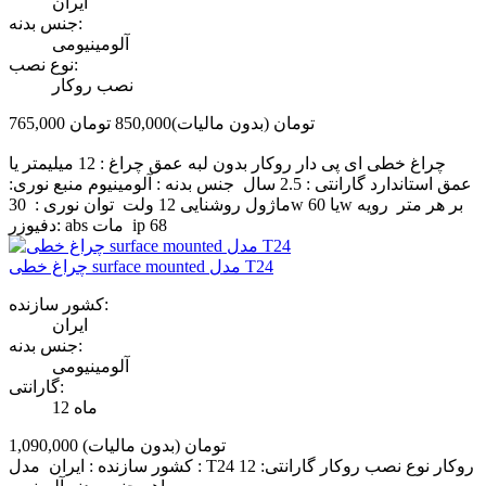
ایران
جنس بدنه:
آلومینیومی
نوع نصب:
نصب روکار
765,000 تومان
(بدون مالیات)
850,000 تومان
‎−10%
چراغ خطی ای پی دار روکار بدون لبه عمق چراغ : 12 میلیمتر یا
عمق استاندارد گارانتی : 2.5 سال جنس بدنه : آلومینیوم منبع نوری:
ماژول روشنایی 12 ولت توان نوری : 30w یا 60w بر هر متر رویه
دفیوزر: abs مات ip 68
چراغ خطی surface mounted مدل T24
کشور سازنده:
ایران
جنس بدنه:
آلومینیومی
گارانتی:
12 ماه
1,090,000 تومان
(بدون مالیات)
کشور سازنده : ایران مدل : T24 روکار نوع نصب روکار گارانتی: 12