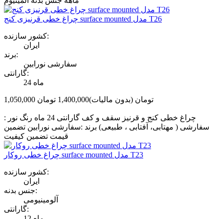
ماهه جنس بدنه آلمینیوم
چراغ خطی قرنیزی کنج surface mounted مدل T26
کشور سازنده:
ایران
برند:
سفارشی نورابین
گارانتی:
24 ماه
1,050,000 تومان
(بدون مالیات)
1,400,000 تومان
‎−25%
چراغ خطی کنج و قرنیز سقف و کف گارانتی 24 ماه رنگ نور :
سفارشی ( مهتابی، آفتابی ، طبیعی) برند :سفارشی نورابین تضمین
قیمت تضمین کیفیت
چراغ خطی روکار surface mounted مدل T23
کشور سازنده:
ایران
جنس بدنه:
آلومینیومی
گارانتی:
12 ماه