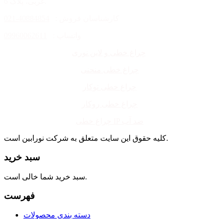
غربی، پلاک 6.
کارشناسان فروش :
40884854-021
واتساپ :
09960062611
چراغ خطی و لاین نوری
چراغ خطی منحنی
چراغ خطی توکار
چراغ خطی روکار
چراغ خطی IP ضد آب
کلیه حقوق این سایت متعلق به شرکت نورابین است.
سبد خرید
سبد خرید شما خالی است.
فهرست
دسته بندی محصولات