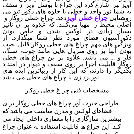
آویز نیز اشارع کرد این چراغ با بوسل آویز از سقف
به شما نور واحد و خطی با جلوه های دکوراتیو می
روشنایی
چراغ خطی آویز
دهد. چراغ خطی روکار و
اصلی محیط را مهیا می‌کنند، که علاوه بر آن تاثیر
بسیار زیادی در لوکس شدن و خاص بودن
دکوراسیون فضای مورد نظر شما میگذارد. از
ویژگی های مهم چراغ های خطی روکار قابل نصب
بودن آنها بر روی متریال هایی مانند چوب، سنگ،
فلز و ... می باشد. علاوه بر این چراغ های خطی
روکار قابلیت اجرا بر روی سقف و دیوار در امتداد
یکدیگر را دارند، که این کار از زیباترین ایده های
نورپردازی با چراغ های خطی می باشد
.
مشخصات فنی چراغ خطی روکار
طراحی حیرت آور چراغ های خطی روکار برای
فضاهای لوکس و مدرن مناسب می باشد که
بیشترین سازگاری را با معماری داخلی ایجاد می
کند. این چراغ ها قابلیت استفاده به عنوان چراغ