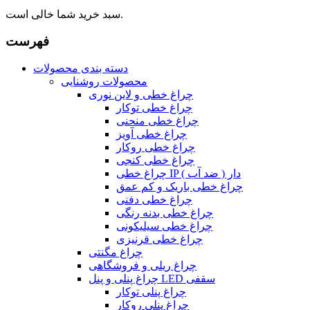
سبد خرید شما خالی است.
فهرست
دسته بندی محصولات
محصولات روشنایی
چراغ خطی و لاین نوری
چراغ خطی توکار
چراغ خطی منحنی
چراغ خطی آویز
چراغ خطی روکار
چراغ خطی کنجی
چراغ خطی IP دار ( ضد آب )
چراغ خطی باریک و کم عمق
چراغ خطی دفنی
چراغ خطی بدنه رنگی
چراغ خطی سیلیکونی
چراغ خطی قرنیزی
چراغ مگنتی
چراغ ریلی و فروشگاهی
چراغ پنلی و پنل LED سقفی
چراغ پنلی توکار
چراغ پنلی روکار