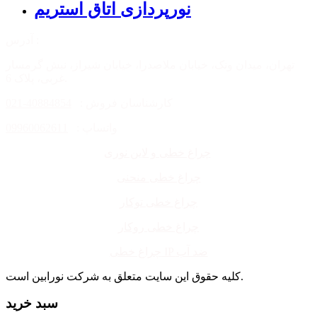
نورپردازی اتاق استریم
آدرس :
تهران، میدان ونک، خیابان ملاصدرا، خیابان شیراز، نبش گرمسار
غربی، پلاک 6.
کارشناسان فروش :
40884854-021
واتساپ :
09960062611
چراغ خطی و لاین نوری
چراغ خطی منحنی
چراغ خطی توکار
چراغ خطی روکار
چراغ خطی IP ضد آب
کلیه حقوق این سایت متعلق به شرکت نورابین است.
سبد خرید