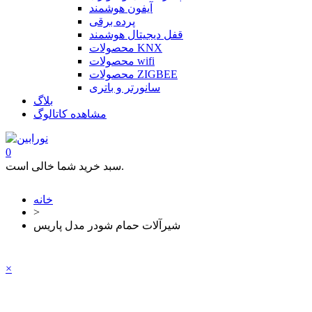
آیفون هوشمند
پرده برقی
قفل دیجیتال هوشمند
محصولات KNX
محصولات wifi
محصولات ZIGBEE
سانورتر و باتری
بلاگ
مشاهده کاتالوگ
0
سبد خرید شما خالی است.
خانه
>
شیرآلات حمام شودر مدل پاریس
×