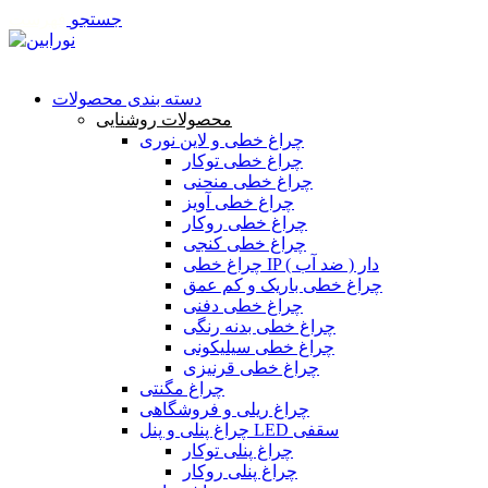
جستجو
فهرست
تماس با ما
دسته بندی محصولات
محصولات روشنایی
چراغ خطی و لاین نوری
چراغ خطی توکار
چراغ خطی منحنی
چراغ خطی آویز
چراغ خطی روکار
چراغ خطی کنجی
چراغ خطی IP دار ( ضد آب )
چراغ خطی باریک و کم عمق
چراغ خطی دفنی
چراغ خطی بدنه رنگی
چراغ خطی سیلیکونی
چراغ خطی قرنیزی
چراغ مگنتی
چراغ ریلی و فروشگاهی
چراغ پنلی و پنل LED سقفی
چراغ پنلی توکار
چراغ پنلی روکار