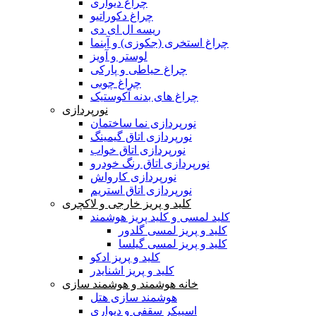
چراغ دیواری
چراغ دکوراتیو
ریسه ال ای دی
چراغ استخری (جکوزی) و آبنما
لوستر و آویز
چراغ حیاطی و پارکی
چراغ چوبی
چراغ های بدنه آکوستیک
نورپردازی
نورپردازی نما ساختمان
نورپردازی اتاق گیمینگ
نورپردازی اتاق خواب
نورپردازی اتاق رنگ خودرو
نورپردازی کارواش
نورپردازی اتاق استریم
کلید و پریز خارجی و لاکچری
کلید لمسی و کلید پریز هوشمند
کلید و پریز لمسی گلدور
کلید و پریز لمسی گیلسا
کلید و پریز ادکو
کلید و پریز اشنایدر
خانه هوشمند و هوشمند سازی
هوشمند سازی هتل
اسپیکر سقفی و دیواری