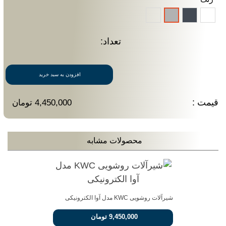
سفید
مشکی
PVD
کروم
(رنگ
های
تعداد:
مختلف)
افزودن به سبد خرید
قیمت :
4,450,000 تومان
محصولات مشابه
شیرآلات روشویی KWC مدل آوا الکترونیکی
9,450,000 تومان