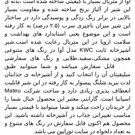
آوا از متریال بسیار با کیفیتی ساخته شده است ،بدنه ی
این شیر از آلیاژ برنج ساخته شده و مقاومت بسیار
بالایی در برابر زنگ زدگی و پوسیدگی دارد در ساختار
این شیر میزان ناچیزی سرب (
۲.۵
درصد) به کار رفته
است و این موضوع یعنی استاندارد های بهداشت و
سلامت اروپا در این متریال رعایت شده است.شیر
آشپزخانه ثابت
KWC
مدل آوا در رنگ های متنوعی
همچون مشکی،سفید،طلایی و رنگ های سفارشی
PVD
قابل سفارش میباشد و شما میتوانید طبق
سلیقیتان آن را انتخاب کنید و از آشپزخانه ی جذابتان
لذت ببرید.شلنگ پیسوار به کار رفته در این شیر قابلیت
انعطاف پذیری زیادی دارد و ساخت شرکت
Mateu
اسپانیا است. گارانتی معتبر این محصول خیال شما را
از خریدتان راحت میکند و شما میتوانید با قیمتی بسیار
مناسب تغییراتی جذاب در آشپزخانه داشته باشید. این
محصول هم اکنون قابل سفارش در رنگ های متنوع و
به تعداد دلخواه در سایت
نورابین
می باشد
.