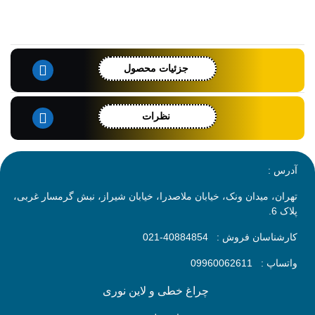
جزئیات محصول
نظرات
آدرس :
تهران، میدان ونک، خیابان ملاصدرا، خیابان شیراز، نبش گرمسار غربی،
پلاک 6.
کارشناسان فروش :
40884854-021
واتساپ :
09960062611
چراغ خطی و لاین نوری