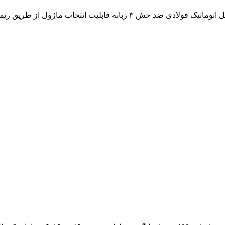
ول از طریق ریموت و اپلیکیشن موبایل ( TT Lock)