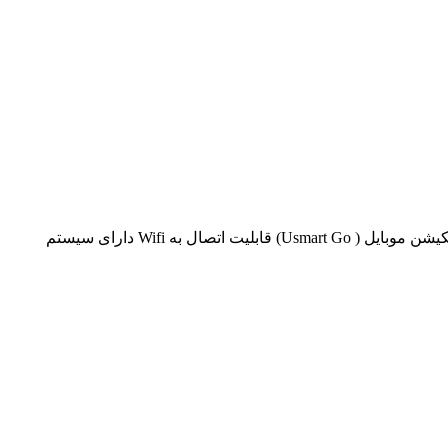
قابلیت باز شدن از طریق اثر انگشت ، کارت ، رمز و کلید مکانیکی قفل اتوماتیک فولادی ضد خش ۳ زبانه قابلیت انتخاب ماژول از طریق اپلیکیشن موبایل ( Usmart Go) قابلیت اتصال به Wifi دارای سیستم