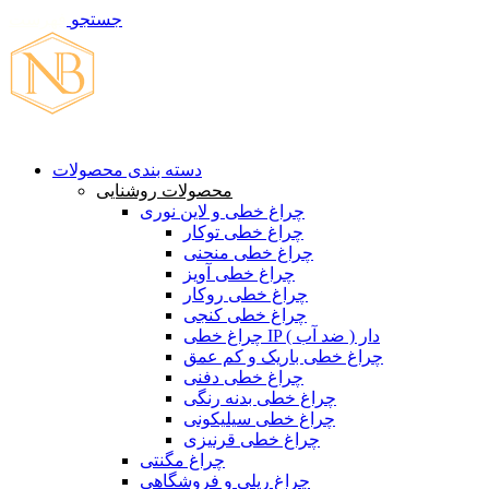
جستجو
فهرست
تماس با ما
دسته بندی محصولات
محصولات روشنایی
چراغ خطی و لاین نوری
چراغ خطی توکار
چراغ خطی منحنی
چراغ خطی آویز
چراغ خطی روکار
چراغ خطی کنجی
چراغ خطی IP دار ( ضد آب )
چراغ خطی باریک و کم عمق
چراغ خطی دفنی
چراغ خطی بدنه رنگی
چراغ خطی سیلیکونی
چراغ خطی قرنیزی
چراغ مگنتی
چراغ ریلی و فروشگاهی