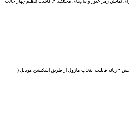
1. قابلیت باز شدن با اثر انگشت، کارت RFID، کلید مجازی درون اپلیکیشن و یا کلید فیزیکی. ۲. دارای صفحه نمایش LCD با نور پس زمینه برای نمایش رمز عبور و پیام‌های مختلف. ۳. قابلیت تنظیم چهار حالت
دارای قابلیت تشخیص چهره و سنسور حرکتی قابلیت باز شدن از طریق اثر انگشت ، کارت ، رمز و کلید مکانیکی قفل اتوماتیک فولادی ضد خش ۳ زبانه قابلیت انتخاب ماژول از طریق اپلیکیشن موبایل (