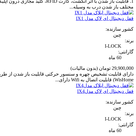
مختلف باز شدن درب به وسیله...
قفل دیجیتال ای لاک مدل IX1
کشور سازنده:
چین
برند:
I-LOCK
گارانتی:
60 ماه
29,900,000 تومان
(بدون مالیات)
WisHome) قابلیت اتصال به Wifi دارای...
قفل دیجیتال ای لاک مدلIX4
کشور سازنده:
چین
برند:
I-LOCK
گارانتی:
60 ماه