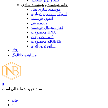
کلید و پریز اشنایدر
خانه هوشمند و هوشمند سازی
هوشمند سازی هتل
اسپیکر سقفی و دیواری
آیفون هوشمند
پرده برقی
قفل دیجیتال هوشمند
محصولات KNX
محصولات wifi
محصولات ZIGBEE
سانورتر و باتری
بلاگ
مشاهده کاتالوگ
0
سبد خرید شما خالی است.
خانه
>