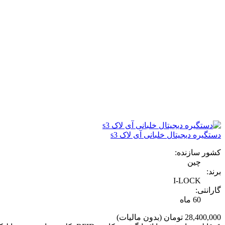
دستگیره دیجیتال خلبانی آی لاک s3
کشور سازنده:
چین
برند:
I-LOCK
گارانتی:
60 ماه
28,400,000 تومان
(بدون مالیات)