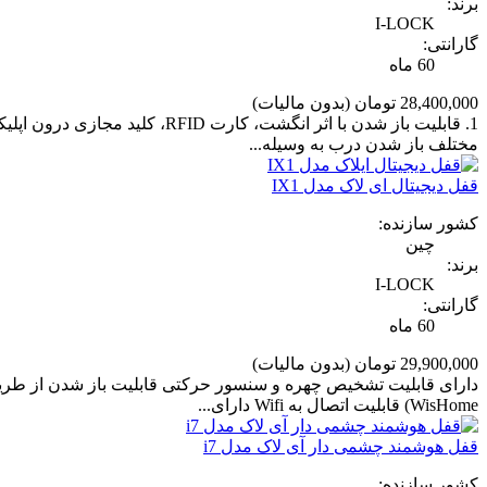
برند:
I-LOCK
گارانتی:
60 ماه
28,400,000 تومان
(بدون مالیات)
مختلف باز شدن درب به وسیله...
قفل دیجیتال ای لاک مدل IX1
کشور سازنده:
چین
برند:
I-LOCK
گارانتی:
60 ماه
29,900,000 تومان
(بدون مالیات)
WisHome) قابلیت اتصال به Wifi دارای...
قفل هوشمند چشمی دار آی لاک مدل i7
کشور سازنده: