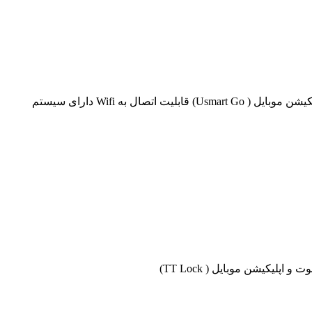
قابلیت باز شدن از طریق اثر انگشت ، کارت ، رمز و کلید مکانیکی قفل اتوماتیک فولادی ضد خش ۳ زبانه قابلیت انتخاب ماژول از طریق اپلیکیشن موبایل ( Usmart Go) قابلیت اتصال به Wifi دارای سیستم