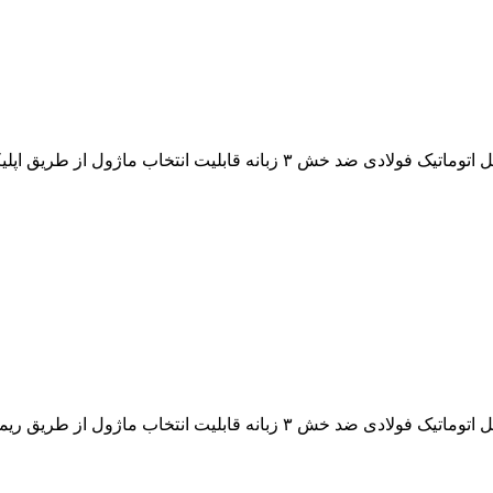
ول از طریق ریموت و اپلیکیشن موبایل ( TT Lock)