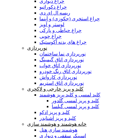
چراغ دیواری
چراغ دکوراتیو
ریسه ال ای دی
چراغ استخری (جکوزی) و آبنما
لوستر و آویز
چراغ حیاطی و پارکی
چراغ چوبی
چراغ های بدنه آکوستیک
نورپردازی
نورپردازی نما ساختمان
نورپردازی اتاق گیمینگ
نورپردازی اتاق خواب
نورپردازی اتاق رنگ خودرو
نورپردازی کارواش
نورپردازی اتاق استریم
کلید و پریز خارجی و لاکچری
کلید لمسی و کلید پریز هوشمند
کلید و پریز لمسی گلدور
کلید و پریز لمسی گیلسا
کلید و پریز ادکو
کلید و پریز اشنایدر
خانه هوشمند و هوشمند سازی
هوشمند سازی هتل
اسپیکر سقفی و دیواری