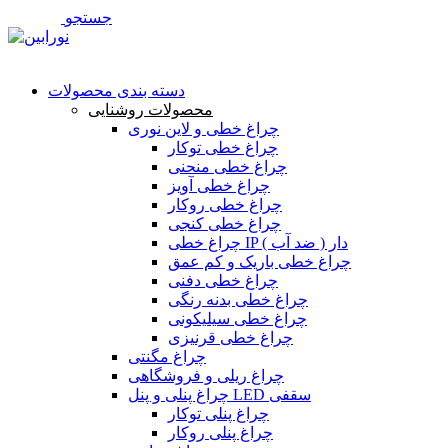
جستجو
فهرست
تماس با ما
دسته بندی محصولات
محصولات روشنایی
چراغ خطی و لاین نوری
چراغ خطی توکار
چراغ خطی منحنی
چراغ خطی آویز
چراغ خطی روکار
چراغ خطی کنجی
چراغ خطی IP دار ( ضد آب )
چراغ خطی باریک و کم عمق
چراغ خطی دفنی
چراغ خطی بدنه رنگی
چراغ خطی سیلیکونی
چراغ خطی قرنیزی
چراغ مگنتی
چراغ ریلی و فروشگاهی
چراغ پنلی و پنل LED سقفی
چراغ پنلی توکار
چراغ پنلی روکار