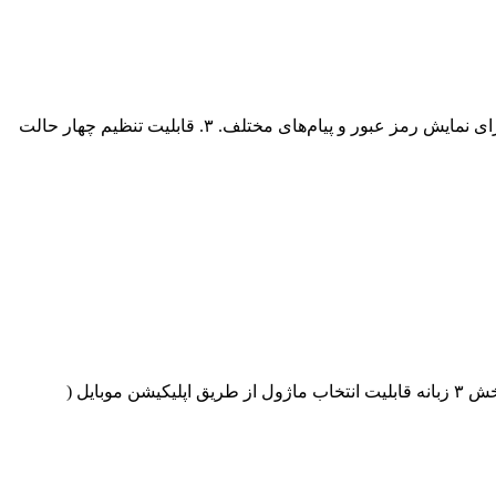
1. قابلیت باز شدن با اثر انگشت، کارت RFID، کلید مجازی درون اپلیکیشن و یا کلید فیزیکی. ۲. دارای صفحه نمایش LCD با نور پس زمینه برای نمایش رمز عبور و پیام‌های مختلف. ۳. قابلیت تنظیم چهار حالت
دارای قابلیت تشخیص چهره و سنسور حرکتی قابلیت باز شدن از طریق اثر انگشت ، کارت ، رمز و کلید مکانیکی قفل اتوماتیک فولادی ضد خش ۳ زبانه قابلیت انتخاب ماژول از طریق اپلیکیشن موبایل (