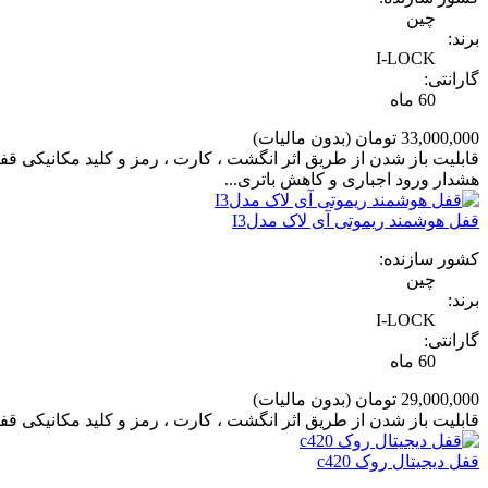
چین
برند:
I-LOCK
گارانتی:
60 ماه
33,000,000 تومان
(بدون مالیات)
هشدار ورود اجباری و کاهش باتری...
قفل هوشمند ریموتی آی لاک مدلI3
کشور سازنده:
چین
برند:
I-LOCK
گارانتی:
60 ماه
29,000,000 تومان
(بدون مالیات)
قابلیت باز شدن از طریق اثر انگشت ، کارت ، رمز و کلید مکانیکی قفل اتوماتیک فولادی ضد خش ۳ زبانه قابلیت انتخاب ماژ
قفل دیجیتال روک c420