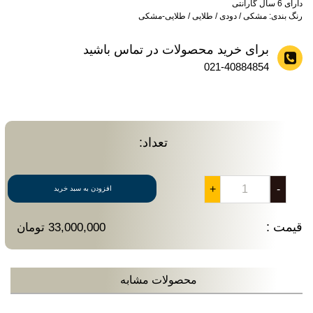
دارای 6 سال گارانتی
رنگ بندی: مشکی / دودی / طلایی / طلایی-مشکی
برای خرید محصولات در تماس باشید
021-40884854
تعداد:
+
-
افزودن به سبد خرید
قیمت :
33,000,000 تومان
محصولات مشابه