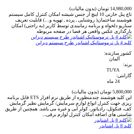
14,980,000 تومان
(بدون مالیات)
تاچ پنل خازنی 10 اینچ از جنس شیشه امکان کنترل کامل سیستم
هوشمند ساختمان( روشنایی , پرده , تهویه و…) قابلیت تعریف
سناریو دلخواه و برنامه زمانبندی توسط کاربر (به راحتی) امکان
بارگذاری عکس واقعی هر فضا در صفحه مربوطه
کلید 4 پل ترموستاتیک اشنایدر طرح سیستم دیزاین
کشور سازنده:
آلمان
برند:
TUYA
گارانتی:
24 ماه
5,800,000 تومان
(بدون مالیات)
این کلید هوشمند چندمنظوره از طریق نرم افزار ETS قابل برنامه
ریزی جهت کنترل انواع لوازم سرمایش/ گرمایش نظیر گرمایش
کف، فنکوئل، رادیاتور، کولر آبی و غیره می باشد. همچنین از طریق
شاستی های اضافه امکان کنترل لوازم برقی...
کلید 8 پل اشنایدر