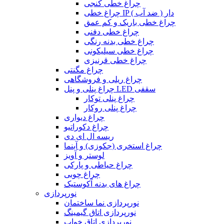
چراغ خطی کنجی
چراغ خطی IP دار ( ضد آب )
چراغ خطی باریک و کم عمق
چراغ خطی دفنی
چراغ خطی بدنه رنگی
چراغ خطی سیلیکونی
چراغ خطی قرنیزی
چراغ مگنتی
چراغ ریلی و فروشگاهی
چراغ پنلی و پنل LED سقفی
چراغ پنلی توکار
چراغ پنلی روکار
چراغ دیواری
چراغ دکوراتیو
ریسه ال ای دی
چراغ استخری (جکوزی) و آبنما
لوستر و آویز
چراغ حیاطی و پارکی
چراغ چوبی
چراغ های بدنه آکوستیک
نورپردازی
نورپردازی نما ساختمان
نورپردازی اتاق گیمینگ
نورپردازی اتاق خواب