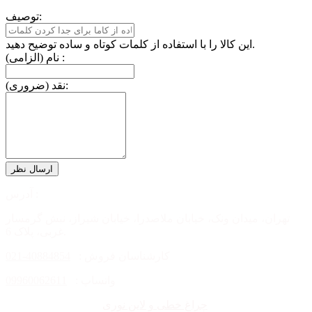
توصیف:
این کالا را با استفاده از کلمات کوتاه و ساده توضیح دهید.
نام (الزامی) :
نقد (ضروری):
آدرس :
تهران، میدان ونک، خیابان ملاصدرا، خیابان شیراز، نبش گرمسار
غربی، پلاک 6.
کارشناسان فروش :
40884854-021
واتساپ :
09960062611
چراغ خطی و لاین نوری