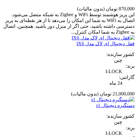
870,000 تومان
(بدون مالیات)
این پریز هوشمند توسط WiFi و Zigbee به شبکه متصل می‌شود.
اتصال به WiFi به شما این امکان را می‌دهد تا از هر نقطه‌ای به پریز
دسترسی داشته باشید، حتی اگر از منزل دور باشید. همچنین، اتصال
به Zigbee به شما امکان کنترل...
قفل دیجیتال ای لاک مدل IX6
کشور سازنده:
چین
برند:
I-LOCK
گارانتی:
24 ماه
21,000,000 تومان
(بدون مالیات)
دستگیره دیجیتال s1
کشور سازنده:
چین
برند:
I-LOCK