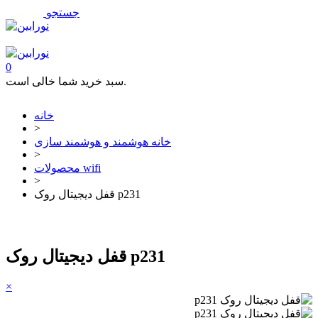
جستجو
فهرست
تماس با ما
0
سبد خرید شما خالی است.
خانه
>
خانه هوشمند و هوشمند سازی
>
محصولات wifi
>
قفل دیجیتال روک p231
قفل دیجیتال روک p231
×