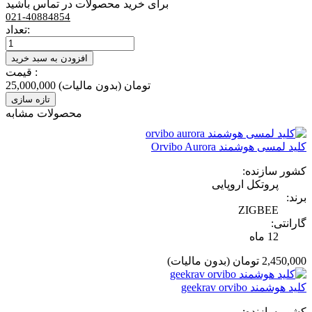
برای خرید محصولات در تماس باشید
021-40884854
تعداد:
افزودن به سبد خرید
قیمت :
25,000,000 تومان
(بدون مالیات)
محصولات مشابه
کلید لمسی هوشمند Orvibo Aurora
کشور سازنده:
پروتکل اروپایی
برند:
ZIGBEE
گارانتی:
12 ماه
2,450,000 تومان
(بدون مالیات)
کلید هوشمند geekrav orvibo
کشور سازنده: