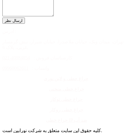
آدرس :
تهران، میدان ونک، خیابان ملاصدرا، خیابان شیراز، نبش گرمسار
غربی، پلاک 6.
کارشناسان فروش :
40884854-021
واتساپ :
09960062611
چراغ خطی و لاین نوری
چراغ خطی منحنی
چراغ خطی توکار
چراغ خطی روکار
چراغ خطی IP ضد آب
کلیه حقوق این سایت متعلق به شرکت نورابین است.