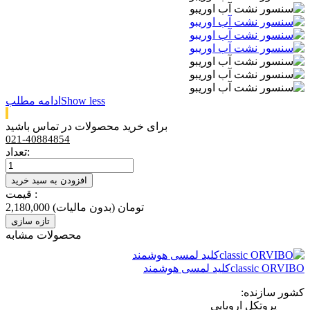
Show less
ادامه مطلب
برای خرید محصولات در تماس باشید
021-40884854
تعداد:
افزودن به سبد خرید
قیمت :
2,180,000 تومان
(بدون مالیات)
محصولات مشابه
classic ORVIBOکلید لمسی هوشمند
کشور سازنده:
پروتکل اروپایی