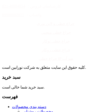
کارشناسان فروش :
40884854-021
واتساپ :
09960062611
چراغ خطی و لاین نوری
چراغ خطی منحنی
چراغ خطی توکار
چراغ خطی روکار
چراغ خطی IP ضد آب
کلیه حقوق این سایت متعلق به شرکت نورابین است.
سبد خرید
سبد خرید شما خالی است.
فهرست
دسته بندی محصولات
محصولات روشنایی