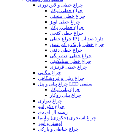
چراغ خطی و لاین نوری
چراغ خطی توکار
چراغ خطی منحنی
چراغ خطی آویز
چراغ خطی روکار
چراغ خطی کنجی
چراغ خطی IP دار ( ضد آب )
چراغ خطی باریک و کم عمق
چراغ خطی دفنی
چراغ خطی بدنه رنگی
چراغ خطی سیلیکونی
چراغ خطی قرنیزی
چراغ مگنتی
چراغ ریلی و فروشگاهی
چراغ پنلی و پنل LED سقفی
چراغ پنلی توکار
چراغ پنلی روکار
چراغ دیواری
چراغ دکوراتیو
ریسه ال ای دی
چراغ استخری (جکوزی) و آبنما
لوستر و آویز
چراغ حیاطی و پارکی