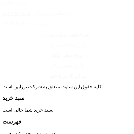
غربی، پلاک 6.
کارشناسان فروش :
40884854-021
واتساپ :
09960062611
چراغ خطی و لاین نوری
چراغ خطی منحنی
چراغ خطی توکار
چراغ خطی روکار
چراغ خطی IP ضد آب
کلیه حقوق این سایت متعلق به شرکت نورابین است.
سبد خرید
سبد خرید شما خالی است.
فهرست
دسته بندی محصولات