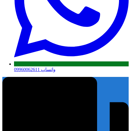
واتساپ 09960062611