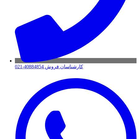
کارشناسان فروش 40884854-021