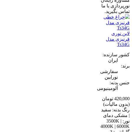
مشاوره رایگان
نورپردازی با ما
تماس بگیرید.
لاین نوری
قرنیزی مدل
Ts34G
کشور سازنده:
ایران
برند:
سفارشی
نورابین
جنس بدنه:
آلومینیومی
420,000 تومان
(بدون مالیات)
رنگ بدنه: سفید
| مشکی دمای
نور: 3500K |
4000K | 6000K
گارانتی : 3