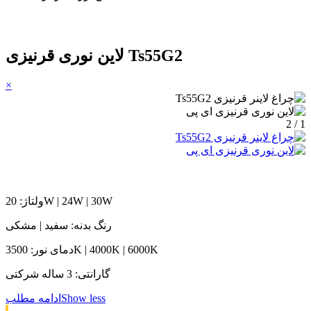
لاین نوری قرنیزی Ts55G2
×
1 / 2
ولتاژ: 20W | 24W | 30W
رنگ بدنه: سفید | مشکی
دمای نور: 3500K | 4000K | 6000K
گارانتی: 3 ساله شرکتی
Show less
ادامه مطلب