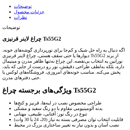
توضیحات
جزئیات محصول
نظرات
توضیحات
چراغ لاینر قرنیزی Ts55G2
اگه دنبال یه راه حل شیک و کم‌جا برای نورپردازی گوشه‌های خونه،
دیوارها یا حتی سقف هستی، چراغ لاینر قرنیزی Ts55G2 از برند
نورابین یه انتخاب بی‌نقصه. این چراغ نه‌تنها ظاهر مدرن و مینیمال
داره، بلکه به‌لطف طراحی دقیقش، نور رو درست از جایی که باید،
پخش می‌کنه. مناسب خونه‌های امروزی، فروشگاه‌های لوکس یا
حتی دفترهای مدرن.
ویژگی‌های برجسته چراغ Ts55G2
طراحی مخصوص نصب در لبه‌ها، قرنیز و کنج‌ها
بدنه آلومینیومی مقاوم با دو رنگ سفید و مشکی
تنوع در رنگ نور: آفتابی، طبیعی، مهتابی
قابلیت انتخاب توان مصرفی بسته به نیاز (20، 24 یا 30 وات)
نصب آسان و بدون نیاز به تغییر ساختاری بزرگ در محیط