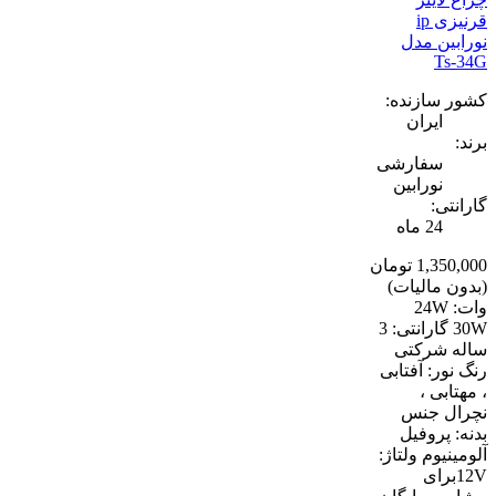
قرنیزی ip
نورابین مدل
Ts-34G
کشور سازنده:
ایران
برند:
سفارشی
نورابین
گارانتی:
24 ماه
1,350,000 تومان
(بدون مالیات)
وات: 24W
30W گارانتی: 3
ساله شرکتی
رنگ نور: آفتابی
، مهتابی ،
نچرال جنس
بدنه: پروفیل
آلومینیوم ولتاژ:
12Vبرای