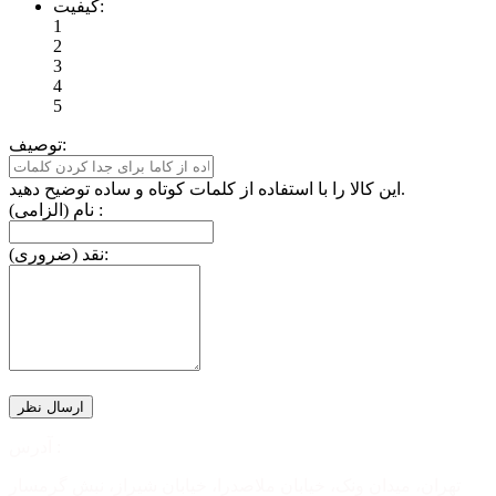
کیفیت:
1
2
3
4
5
توصیف:
این کالا را با استفاده از کلمات کوتاه و ساده توضیح دهید.
نام (الزامی) :
نقد (ضروری):
آدرس :
تهران، میدان ونک، خیابان ملاصدرا، خیابان شیراز، نبش گرمسار