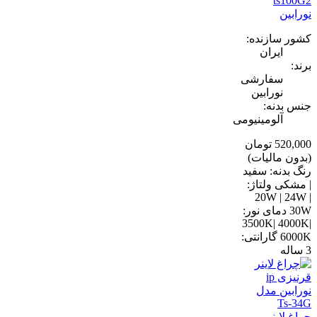
ts100G2
نورابین
کشور سازنده:
ایران
برند:
سفارشی
نورابین
جنس بدنه:
آلومینیومی
520,000 تومان
(بدون مالیات)
رنگ بدنه: سفید
| مشکی ولتاژ:
20W | 24W |
30W دمای نور:
3500K| 4000K|
6000K گارانتی:
3 ساله
چراغ لاینر