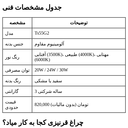
جدول مشخصات فنی
توضیحات
مشخصه
Ts55G2
مدل
آلومینیوم مقاوم
جنس بدنه
آفتابی (3500K)، طبیعی (4000K)، مهتابی
رنگ نور
(6000K)
20W / 24W / 30W
توان مصرفی
سفید یا مشکی
رنگ بدنه
3 ساله شرکتی
گارانتی
قیمت
820,000 تومان (بدون مالیات)
حدودی
چراغ قرنیزی کجا به کار میاد؟