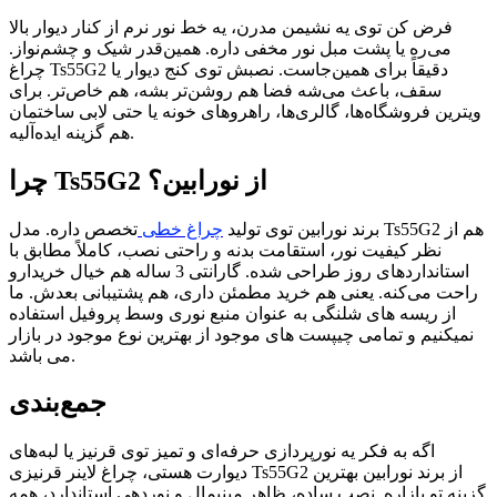
فرض کن توی یه نشیمن مدرن، یه خط نور نرم از کنار دیوار بالا
می‌ره یا پشت مبل نور مخفی داره. همین‌قدر شیک و چشم‌نواز.
چراغ Ts55G2 دقیقاً برای همین‌جاست. نصبش توی کنج دیوار یا
سقف، باعث می‌شه فضا هم روشن‌تر بشه، هم خاص‌تر. برای
ویترین فروشگاه‌ها، گالری‌ها، راهروهای خونه یا حتی لابی ساختمان
هم گزینه ایده‌آلیه.
چرا Ts55G2 از نورابین؟
برند نورابین توی تولید
چراغ‌ خطی
تخصص داره. مدل Ts55G2 هم از
نظر کیفیت نور، استقامت بدنه و راحتی نصب، کاملاً مطابق با
استانداردهای روز طراحی شده. گارانتی 3 ساله هم خیال خریدارو
راحت می‌کنه. یعنی هم خرید مطمئن داری، هم پشتیبانی بعدش. ما
از ریسه های شلنگی به عنوان منبع نوری وسط پروفیل استفاده
نمیکنیم و تمامی چیپست های موجود از بهترین نوع موجود در بازار
می باشد.
جمع‌بندی
اگه به فکر یه نورپردازی حرفه‌ای و تمیز توی قرنیز یا لبه‌های
دیوارت هستی، چراغ لاینر قرنیزی Ts55G2 از برند نورابین بهترین
گزینه تو بازاره. نصب ساده، ظاهر مینیمال و نوردهی استاندارد، همه