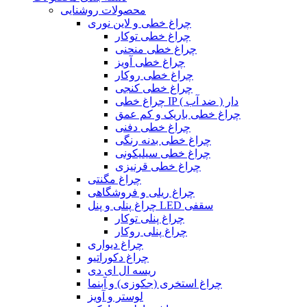
محصولات روشنایی
چراغ خطی و لاین نوری
چراغ خطی توکار
چراغ خطی منحنی
چراغ خطی آویز
چراغ خطی روکار
چراغ خطی کنجی
چراغ خطی IP دار ( ضد آب )
چراغ خطی باریک و کم عمق
چراغ خطی دفنی
چراغ خطی بدنه رنگی
چراغ خطی سیلیکونی
چراغ خطی قرنیزی
چراغ مگنتی
چراغ ریلی و فروشگاهی
چراغ پنلی و پنل LED سقفی
چراغ پنلی توکار
چراغ پنلی روکار
چراغ دیواری
چراغ دکوراتیو
ریسه ال ای دی
چراغ استخری (جکوزی) و آبنما
لوستر و آویز