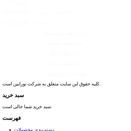
غربی، پلاک 6.
کارشناسان فروش :
40884854-021
واتساپ :
09960062611
چراغ خطی و لاین نوری
چراغ خطی منحنی
چراغ خطی توکار
چراغ خطی روکار
چراغ خطی IP ضد آب
کلیه حقوق این سایت متعلق به شرکت نورابین است.
سبد خرید
سبد خرید شما خالی است.
فهرست
دسته بندی محصولات