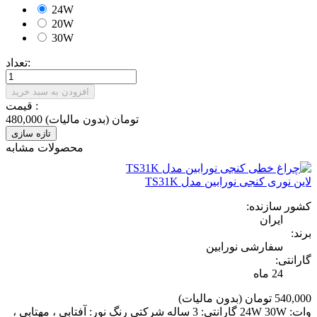
24W
20W
30W
تعداد:
افزودن به سبد خرید
قیمت :
480,000 تومان
(بدون مالیات)
محصولات مشابه
لاین نوری کنجی نورابین مدل TS31K
کشور سازنده:
ایران
برند:
سفارشی نورابین
گارانتی:
24 ماه
540,000 تومان
(بدون مالیات)
وات: 24W 30W گارانتی: 3 ساله شرکتی رنگ نور: آفتابی ، مهتابی ،