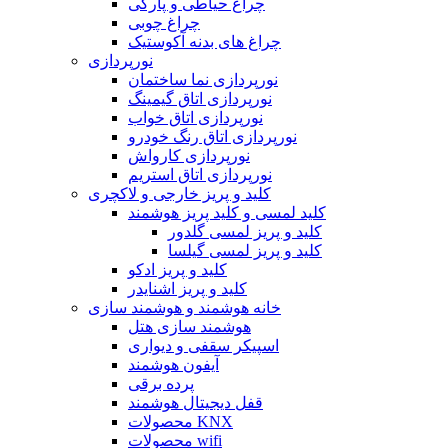
چراغ حیاطی و پارکی
چراغ چوبی
چراغ های بدنه آکوستیک
نورپردازی
نورپردازی نما ساختمان
نورپردازی اتاق گیمینگ
نورپردازی اتاق خواب
نورپردازی اتاق رنگ خودرو
نورپردازی کارواش
نورپردازی اتاق استریم
کلید و پریز خارجی و لاکچری
کلید لمسی و کلید پریز هوشمند
کلید و پریز لمسی گلدور
کلید و پریز لمسی گیلسا
کلید و پریز ادکو
کلید و پریز اشنایدر
خانه هوشمند و هوشمند سازی
هوشمند سازی هتل
اسپیکر سقفی و دیواری
آیفون هوشمند
پرده برقی
قفل دیجیتال هوشمند
محصولات KNX
محصولات wifi