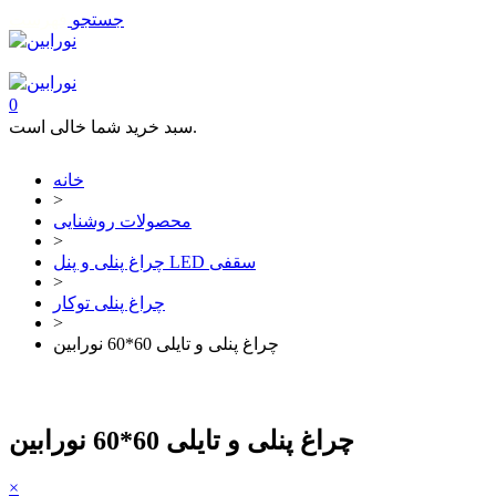
جستجو
فهرست
تماس با ما
0
سبد خرید شما خالی است.
خانه
>
محصولات روشنایی
>
چراغ پنلی و پنل LED سقفی
>
چراغ پنلی توکار
>
چراغ پنلی و تایلی 60*60 نورابین
چراغ پنلی و تایلی 60*60 نورابین
×