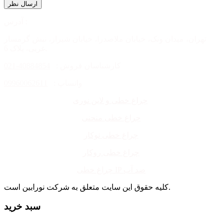
آدرس :
تهران، میدان ونک، خیابان ملاصدرا، خیابان شیراز، نبش گرمسار
غربی، پلاک 6.
کارشناسان فروش :
40884854-021
واتساپ :
09960062611
چراغ خطی و لاین نوری
چراغ خطی منحنی
چراغ خطی توکار
چراغ خطی روکار
چراغ خطی IP ضد آب
کلیه حقوق این سایت متعلق به شرکت نورابین است.
سبد خرید