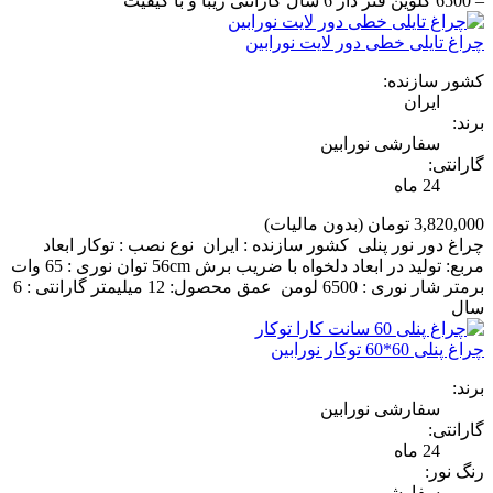
– 6500 کلوین فنر دار 6 سال گارانتی زیبا و با کیفیت
چراغ تایلی خطی دور لایت نورابین
کشور سازنده:
ایران
برند:
سفارشی نورابین
گارانتی:
24 ماه
3,820,000 تومان
(بدون مالیات)
چراغ دور نور پنلی کشور سازنده : ایران نوع نصب : توکار ابعاد
مربع: تولید در ابعاد دلخواه با ضریب برش 56cm توان نوری : 65 وات
برمتر شار نوری : 6500 لومن عمق محصول: 12 میلیمتر گارانتی : 6
سال
چراغ پنلی 60*60 توکار نورابین
برند:
سفارشی نورابین
گارانتی:
24 ماه
رنگ نور:
سفارشی