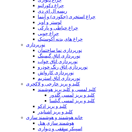
چراغ دکوراتیو
ریسه ال ای دی
چراغ استخری (جکوزی) و آبنما
لوستر و آویز
چراغ حیاطی و پارکی
چراغ چوبی
چراغ های بدنه آکوستیک
نورپردازی
نورپردازی نما ساختمان
نورپردازی اتاق گیمینگ
نورپردازی اتاق خواب
نورپردازی اتاق رنگ خودرو
نورپردازی کارواش
نورپردازی اتاق استریم
کلید و پریز خارجی و لاکچری
کلید لمسی و کلید پریز هوشمند
کلید و پریز لمسی گلدور
کلید و پریز لمسی گیلسا
کلید و پریز ادکو
کلید و پریز اشنایدر
خانه هوشمند و هوشمند سازی
هوشمند سازی هتل
اسپیکر سقفی و دیواری