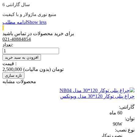
6 سال گارانتی
منبع نوری ماژولار و با کیفیت
Show less
ادامه مطلب
برای خرید محصولات در تماس باشید
021-40884854
تعداد:
افزودن به سبد خرید
قیمت :
2,500,000 تومان
(بدون مالیات)
محصولات مشابه
چراغ پنلی توکار 120*30 مدل ویونکس
گارانتی:
60 ماه
توان:
90W
نوع نصب:
نصب توکار