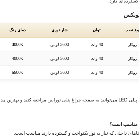
سترده‌ای دارد.
وع نصب
توان
شار نوری
دمای رنگ
روکار
40 وات
3600 لومن
3000K
روکار
40 وات
3600 لومن
4000K
روکار
40 وات
3600 لومن
6500K
به صفحه
چراغ پنلی نورابین
مراجعه کنید و بهترین مدل
اهای داخلی که نیاز به نور یکنواخت و گسترده دارند مناسب است.