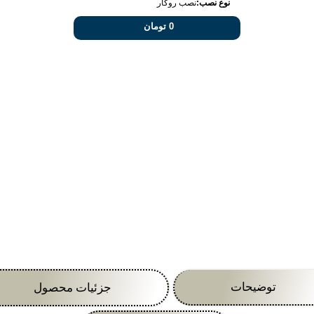
نوع نصب:
نصب روکار
0 تومان
توضیحات
جزئیات محصول