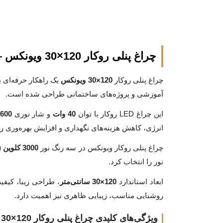
چراغ پنلی روکار 120×30 ویونکس — روشنایی یکنواخت با مصرف انرژی بهینه
چراغ پنلی روکار
120×30 ویونکس
یک راهکار حرفه‌ای 
آموزشی و پروژه‌های ساختمانی طراحی شده است.
این چراغ LED روکار با توان
40 وات
و شار نوری
3600 لو
انرژی، کاهش هزینه‌های نگهداری و افزایش بهره‌وری 
چراغ پنلی روکار ویونکس در سه رنگ نور
3000 کلوین (آفتابی)، 4000 کلوین (طبیعی) و 6500 کلوین (مهتابی)
نور را انتخاب کرد.
ابعاد استاندارد
120×30 سانتی‌متر
، طراحی زیبا، کیف
روشنایی مناسب، زیبایی ظاهری نیز اهمیت دارد.
ویژگی‌های کلیدی چراغ پنلی روکار 120×30 ویونکس