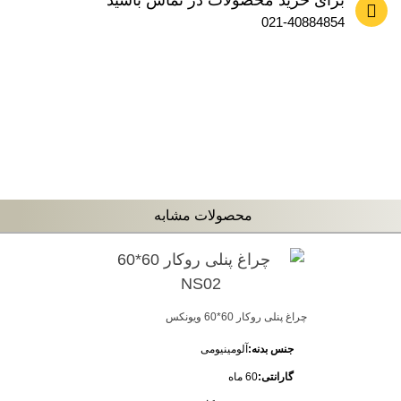
برای خرید محصولات در تماس باشید
021-40884854
محصولات مشابه
چراغ پنلی روکار 60*60 ویونکس
جنس بدنه:
آلومینیومی
گارانتی:
60 ماه