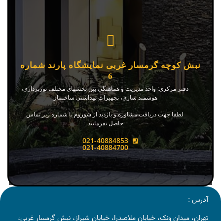
نبش کوچه گرمسار غربی نمایشگاه پارند شماره
6
دفتر مرکزی: واحد مدیریت و هماهنگی بین بخشهای مختلف نورپردازی،
هوشمند سازی، تجهیزات بهداشتی ساختمان
لطفا جهت دریافت مشاوره و بازدید از شوروم با شماره زیر تماس
حاصل بفرمایید.
021-40884853
021-40884700
آدرس :
تهران، میدان ونک، خیابان ملاصدرا، خیابان شیراز، نبش گرمسار غربی،