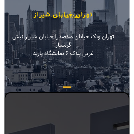
تهران خیابان شیراز
021-40884854
تهران ونک خیابان ملاصدرا خیابان شیراز نبش
گرمسار
غربی پلاک 6 نمایشگاه پارند