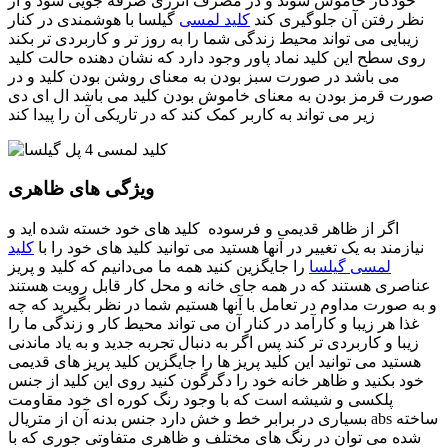
خودکار خاموش شوند و در مصرف انرژی صرفه جویی شود و از
نظر رفتن آن جلوگیری کند
کلید لمسی
گیلسا با هوشمندی در کنار
زیبایی می تواند محیط زندگی شما را به روز تر و کاربردی تر بکند
روی سطح این کلید نماد پاور وجود دارد که نشان دهنده حالت کلید
می باشد در صورت سبز بودن به معنای روشن بودن کلید و در
صورت قرمز بودن به معنای خاموش بودن کلید می باشد ال ای دی
زیر می تواند به کاربر کمک کند که در تاریکی آن را پیدا کند
ویژگی های ظاهری
اگر از ظاهر قدیمی و فرسوده کلید های خود خسته شده اید و
نیازمند به یک تغییر در آنها هستید می توانید کلید های خود را با
کلید
لمسی گیلسا
را جایگزین کنید همه ما می‌دانیم که کلید و پریز
عناصری هستند که در همه جای خانه و محل کار قابل رویت هستند
و به صورت مداوم در تعامل با آنها هستیم شما در نظر بگیرید که چه
غذا هر زیبا و کارآمد در کنار آن می تواند محیط کار و زندگی ما را
زیبا و کاربردی تر کند پس اگر به دنبال تجربه جدید و به یاد ماندنی
هستید می توانید این کلید پریز ها را جایگزین کلید پریز های قدیمی
خود بکنید و ظاهر خانه خود را دگرگون کنید روی این کلید از جنس
پلکسی و شیشه است که با وجود رنگ کوره ای خود مقاومت
بسیاری در برابر خط و خش دارد جنس بدنه آن از متریال abs ساخته
شده می توان در رنگ های مختلف و ظاهری متفاوتی جوری که با