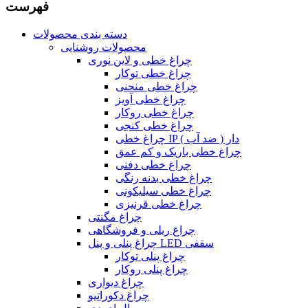
فهرست
دسته بندی محصولات
محصولات روشنایی
چراغ خطی و لاین نوری
چراغ خطی توکار
چراغ خطی منحنی
چراغ خطی آویز
چراغ خطی روکار
چراغ خطی کنجی
چراغ خطی IP دار ( ضد آب )
چراغ خطی باریک و کم عمق
چراغ خطی دفنی
چراغ خطی بدنه رنگی
چراغ خطی سیلیکونی
چراغ خطی قرنیزی
چراغ مگنتی
چراغ ریلی و فروشگاهی
چراغ پنلی و پنل LED سقفی
چراغ پنلی توکار
چراغ پنلی روکار
چراغ دیواری
چراغ دکوراتیو