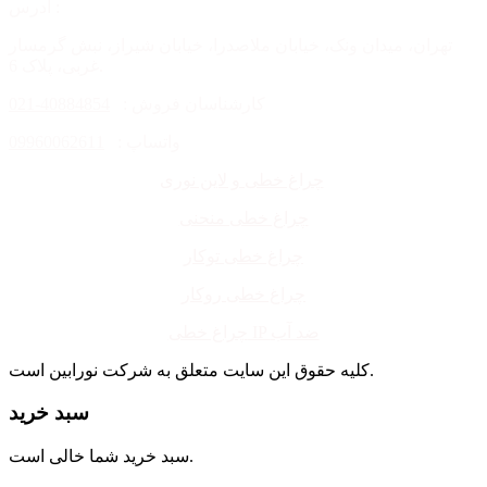
آدرس :
تهران، میدان ونک، خیابان ملاصدرا، خیابان شیراز، نبش گرمسار
غربی، پلاک 6.
کارشناسان فروش :
40884854-021
واتساپ :
09960062611
چراغ خطی و لاین نوری
چراغ خطی منحنی
چراغ خطی توکار
چراغ خطی روکار
چراغ خطی IP ضد آب
کلیه حقوق این سایت متعلق به شرکت نورابین است.
سبد خرید
سبد خرید شما خالی است.