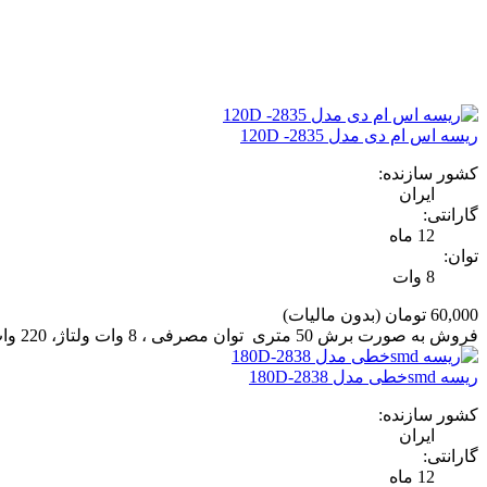
ریسه اس ام دی مدل 2835- 120D
کشور سازنده:
ایران
گارانتی:
12 ماه
توان:
8 وات
60,000 تومان
(بدون مالیات)
فروش به صورت برش 50 متری توان مصرفی ، 8 وات ولتاژ، 220 وات گارانتی 12 ماه برند لنا افراتاب
ریسه smdخطی مدل 2838-180D
کشور سازنده:
ایران
گارانتی:
12 ماه