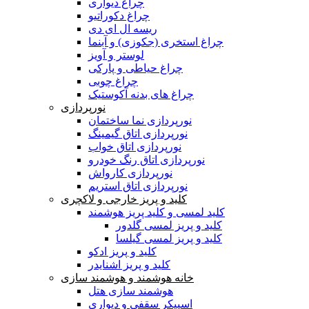
چراغ دیواری
چراغ دکوراتیو
ریسه ال ای دی
چراغ استخری (جکوزی) و آبنما
لوستر و آویز
چراغ حیاطی و پارکی
چراغ چوبی
چراغ های بدنه آکوستیک
نورپردازی
نورپردازی نما ساختمان
نورپردازی اتاق گیمینگ
نورپردازی اتاق خواب
نورپردازی اتاق رنگ خودرو
نورپردازی کارواش
نورپردازی اتاق استریم
کلید و پریز خارجی و لاکچری
کلید لمسی و کلید پریز هوشمند
کلید و پریز لمسی گلدور
کلید و پریز لمسی گیلسا
کلید و پریز ادکو
کلید و پریز اشنایدر
خانه هوشمند و هوشمند سازی
هوشمند سازی هتل
اسپیکر سقفی و دیواری