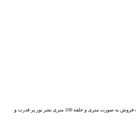
یسه ال ای دی دولاین 5730 تراکم 120 استریپ 220 ولت آبی ولتاژ ورودی 220 ولت سرپیچ ال دی دی SMD از نوع 5730 دارای قابلیت ضد آب فروش به صورت متری و حلقه 100 متری نشر نور پر قدرت و