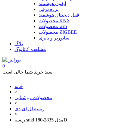
آیفون هوشمند
پرده برقی
قفل دیجیتال هوشمند
محصولات KNX
محصولات wifi
محصولات ZIGBEE
سانورتر و باتری
بلاگ
مشاهده کاتالوگ
0
سبد خرید شما خالی است.
خانه
>
محصولات روشنایی
>
ریسه ال ای دی
>
ریسه smd مدل 2835-180D