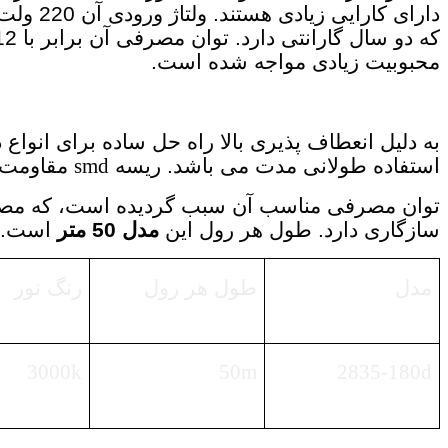
دارای 
محبوبیت زیادی مواجه شده است.
به دلیل انعطاف پذیری بالا راه حل ساده برای انو
استفاده طولانی مدت می باشد. ریسه
smd
مقاومت بالایی
توان مصرفی مناسب آن سبب گردیده است، که مصر
سازگاری دارد. طول هر رول این
مدل 50 متر
است. با
مدل
طول هر رول
رنگ نور
3000k
50m
2835-180d