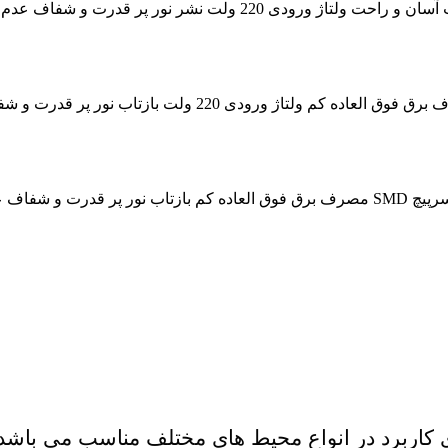
ریسه ال ای دی دولاین 5730 تراکم 120 استریپ 220 ولت قرمز م
ریسه ال ای دی دولاین 5730 تراکم 120 استریپ 220 ولت بنفش نوع سرپیچ SMD مصرف برق فوق
 کاربرد در انواع محیط های مختلف مناسب می باشد. 