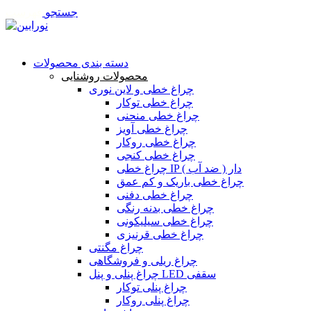
جستجو
فهرست
تماس با ما
دسته بندی محصولات
محصولات روشنایی
چراغ خطی و لاین نوری
چراغ خطی توکار
چراغ خطی منحنی
چراغ خطی آویز
چراغ خطی روکار
چراغ خطی کنجی
چراغ خطی IP دار ( ضد آب )
چراغ خطی باریک و کم عمق
چراغ خطی دفنی
چراغ خطی بدنه رنگی
چراغ خطی سیلیکونی
چراغ خطی قرنیزی
چراغ مگنتی
چراغ ریلی و فروشگاهی
چراغ پنلی و پنل LED سقفی
چراغ پنلی توکار
چراغ پنلی روکار