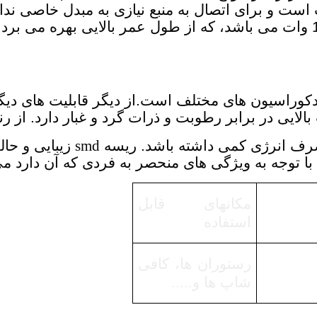
کارایی زیادی هستند. ولتاژ ورودی آن 220 ولت است و برای اتصال به منبع ن
که دو سال گارانتی دارد. توان مصرفی آن برابر با 12 وات می باشد، که از طول ع
اع دکوراسیون های مختلف است.از دیگر قابلیت های د
 در برابر رطوبت و ذرات گرد و غبار دارد. از رنگ نور 3000 کلوین آفتابی برخو
ف انرژی کمی داشته باشد. ریسه
smd
زیبایی و حال
 توجه به ویژگی های منحصر به فردی که آن دارد می 
مکانهای قابل
استفاده
رستوران ها، کافی
شاپ ها و.....