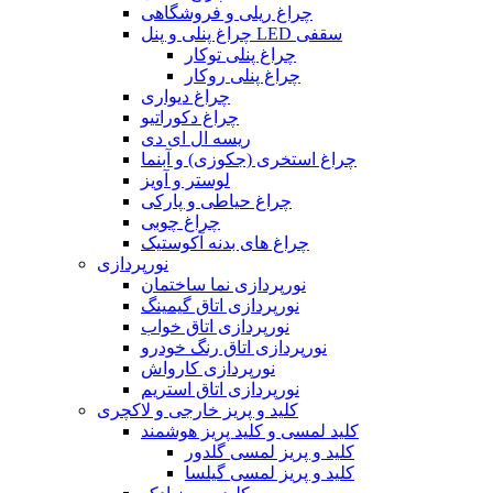
چراغ ریلی و فروشگاهی
چراغ پنلی و پنل LED سقفی
چراغ پنلی توکار
چراغ پنلی روکار
چراغ دیواری
چراغ دکوراتیو
ریسه ال ای دی
چراغ استخری (جکوزی) و آبنما
لوستر و آویز
چراغ حیاطی و پارکی
چراغ چوبی
چراغ های بدنه آکوستیک
نورپردازی
نورپردازی نما ساختمان
نورپردازی اتاق گیمینگ
نورپردازی اتاق خواب
نورپردازی اتاق رنگ خودرو
نورپردازی کارواش
نورپردازی اتاق استریم
کلید و پریز خارجی و لاکچری
کلید لمسی و کلید پریز هوشمند
کلید و پریز لمسی گلدور
کلید و پریز لمسی گیلسا