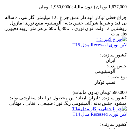
1,677,000 تومان
(بدون مالیات)
1,950,000 تومان
‎−14%
چراغ خطی توکار لبه دار عمق چراغ : 12 میلیمتر گارانتی : 3 ساله
بی قید و شرط شرکتی جنس بدنه : آلومینیوم منبع نوری: ماژول
روشنایی 12 ولت توان نوری : 30w یا 60w بر هر متر رویه دفیوزر:
abs مات
لاین نوری Recessed مدل T15
کشور سازنده:
ایران
جنس بدنه:
آلومینیومی
نوع نصب:
نصب توکار
590,000 تومان
(بدون مالیات)
کشور سازنده : ایران ابعاد : این محصول در ابعاد سفارشی تولید
میشود جنس بدنه : آلمینیومی رنگ نور : طبیعی ، افتابی ، مهتابی
لاین نوری Recessed مدل T14
کشور سازنده: