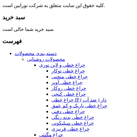
کلیه حقوق این سایت متعلق به شرکت نورابین است.
سبد خرید
سبد خرید شما خالی است.
فهرست
دسته بندی محصولات
محصولات روشنایی
چراغ خطی و لاین نوری
چراغ خطی توکار
چراغ خطی منحنی
چراغ خطی آویز
چراغ خطی روکار
چراغ خطی کنجی
چراغ خطی IP دار ( ضد آب )
چراغ خطی باریک و کم عمق
چراغ خطی دفنی
چراغ خطی بدنه رنگی
چراغ خطی سیلیکونی
چراغ خطی قرنیزی
چراغ مگنتی