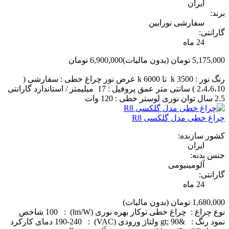
ایران
برند:
سفارشی نورابین
گارانتی:
24 ماه
5,175,000 تومان
(بدون مالیات)
6,900,000 تومان
‎−25%
رنگ نور : 3500 k تا 6000 k عرض نور چراغ خطی : سفارشی (
2،4،6،10 ) سانتی متر عمق پروفیل : 17 میلیمتر / استاندارد گارانتی
2.5 سال توان نوری لوستر خطی : 120 وات
چراغ خطی مدل گلکسی R8
کشور سازنده:
ایران
جنس بدنه:
آلومینیومی
گارانتی:
24 ماه
1,680,000 تومان
(بدون مالیات)
نوع چراغ : چراغ خطی توکار بهره نوری (lm/W) : 100 شاخص
نمود رنگ : &gt; 90 ولتاژ ورودی (VAC) : 190-240 دمای کارکرد