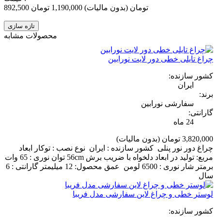
892,500 تومان
(بدون مالیات)
1,190,000 تومان
‎−25%
محصولات مشابه
چراغ تایلی خطی دور لایت نورابین
کشور سازنده:
ایران
برند:
سفارشی نورابین
گارانتی:
24 ماه
3,820,000 تومان
(بدون مالیات)
چراغ دور نور پنلی کشور سازنده : ایران نوع نصب : توکار ابعاد
مربع: تولید در ابعاد دلخواه با ضریب برش 56cm توان نوری : 65 وات
برمتر شار نوری : 6500 لومن عمق محصول: 12 میلیمتر گارانتی : 6
سال
لوستر خطی و چراغ لاین سفارشی مدل فریبا
کشور سازنده: