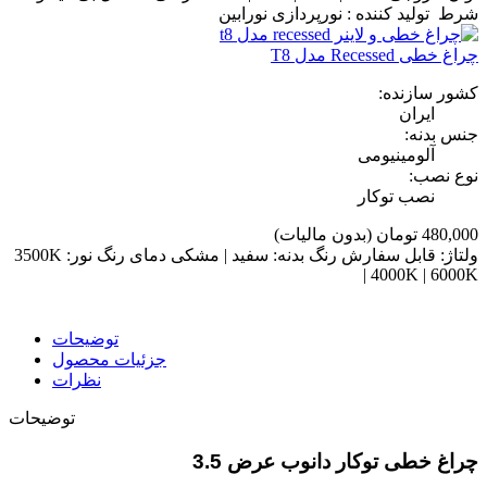
شرط تولید کننده : نورپردازی نورابین
چراغ خطی Recessed مدل T8
کشور سازنده:
ایران
جنس بدنه:
آلومینیومی
نوع نصب:
نصب توکار
480,000 تومان
(بدون مالیات)
ولتاژ: قابل سفارش رنگ بدنه: سفید | مشکی دمای رنگ نور: 3500K
| 4000K | 6000K
توضیحات
جزئیات محصول
نظرات
توضیحات
چراغ خطی توکار دانوب عرض 3.5