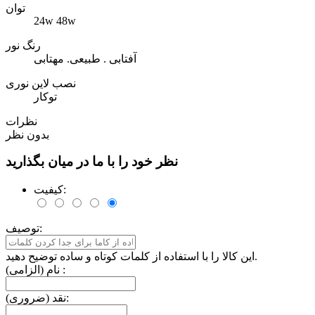
توان
24w 48w
رنگ نور
آفتابی . طبیعی. مهتابی
نصب لاین نوری
توکار
نظرات
بدون نظر
نظر خود را با ما در میان بگذارید
کیفیت:
توصیف:
این کالا را با استفاده از کلمات کوتاه و ساده توضیح دهید.
نام (الزامی) :
نقد (ضروری):