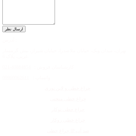
آدرس :
تهران، میدان ونک، خیابان ملاصدرا، خیابان شیراز، نبش گرمسار
غربی، پلاک 6.
کارشناسان فروش :
40884854-021
واتساپ :
09960062611
چراغ خطی و لاین نوری
چراغ خطی منحنی
چراغ خطی توکار
چراغ خطی روکار
چراغ خطی IP ضد آب