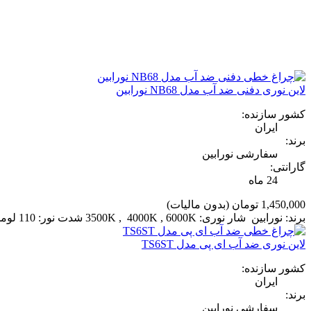
لاین نوری دفنی ضد آب مدل NB68 نورابین
کشور سازنده:
ایران
برند:
سفارشی نورابین
گارانتی:
24 ماه
1,450,000 تومان
(بدون مالیات)
برند: نورابین شار نوری: 3500K , 4000K , 6000K شدت نور: 110 لومن بر هر وات توان نوری: متغییر 20W , 24W , 30W , 60W گارانتی: 3 ساله بی قید و شرط شرکتی
لاین نوری ضد آب ای پی مدل TS6ST
کشور سازنده:
ایران
برند:
سفارشی نورابین