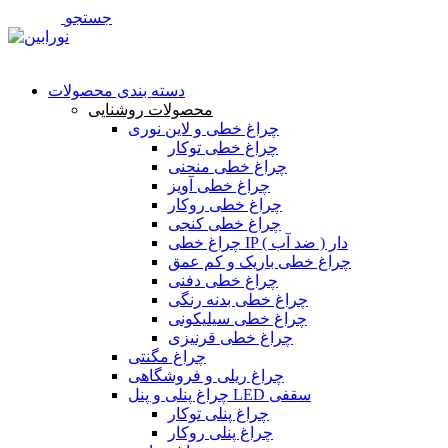
جستجو
فهرست
تماس با ما
دسته بندی محصولات
محصولات روشنایی
چراغ خطی و لاین نوری
چراغ خطی توکار
چراغ خطی منحنی
چراغ خطی آویز
چراغ خطی روکار
چراغ خطی کنجی
چراغ خطی IP دار ( ضد آب )
چراغ خطی باریک و کم عمق
چراغ خطی دفنی
چراغ خطی بدنه رنگی
چراغ خطی سیلیکونی
چراغ خطی قرنیزی
چراغ مگنتی
چراغ ریلی و فروشگاهی
چراغ پنلی و پنل LED سقفی
چراغ پنلی توکار
چراغ پنلی روکار