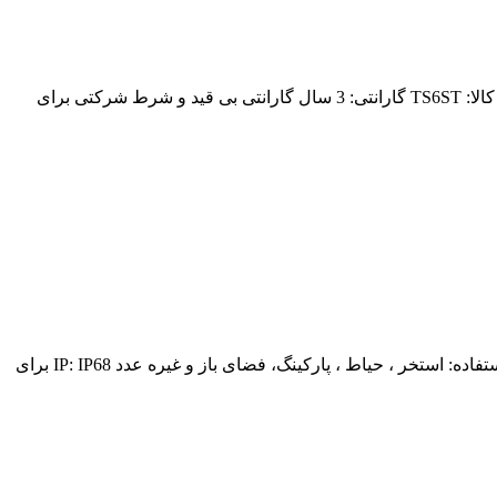
توان خروجی: 20وات ، 24 وات ، 30 وات شار نوری: 3500 کلیون ، 4000 کلوین ، 6000 کلوین ابعاد: 30 میلی متر* 16 میلی متر نوع IP: IP68 کد کالا: TS6ST گارانتی: 3 سال گارانتی بی قید و شرط شرکتی برای
توان خروجی: 20W , 24W , 30W شار نوری: 3500 کلوین ، 4000 کلیون ، 6000 کلوین ابعاد: 17میلی متر * 15 میلی متر کد کالا: TS2ST مورد استفاده: استخر ، حیاط ، پارکینگ، فضای باز و غیره عدد IP: IP68 برای