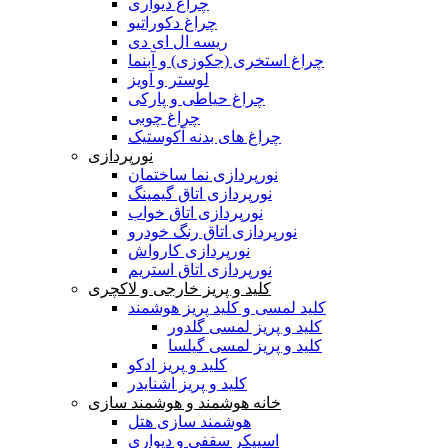
چراغ دیواری
چراغ دکوراتیو
ریسه ال ای دی
چراغ استخری (جکوزی) و آبنما
لوستر و آویز
چراغ حیاطی و پارکی
چراغ چوبی
چراغ های بدنه آکوستیک
نورپردازی
نورپردازی نما ساختمان
نورپردازی اتاق گیمینگ
نورپردازی اتاق خواب
نورپردازی اتاق رنگ خودرو
نورپردازی کارواش
نورپردازی اتاق استریم
کلید و پریز خارجی و لاکچری
کلید لمسی و کلید پریز هوشمند
کلید و پریز لمسی گلدور
کلید و پریز لمسی گیلسا
کلید و پریز ادکو
کلید و پریز اشنایدر
خانه هوشمند و هوشمند سازی
هوشمند سازی هتل
اسپیکر سقفی و دیواری