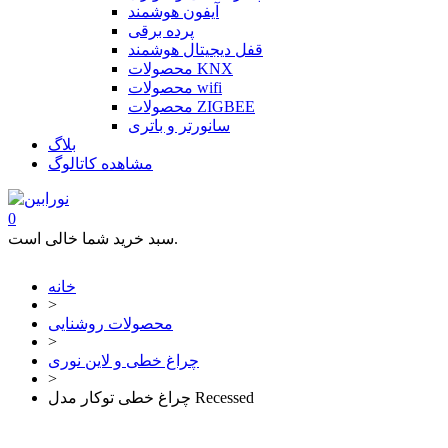
آیفون هوشمند
پرده برقی
قفل دیجیتال هوشمند
محصولات KNX
محصولات wifi
محصولات ZIGBEE
سانورتر و باتری
بلاگ
مشاهده کاتالوگ
0
سبد خرید شما خالی است.
خانه
>
محصولات روشنایی
>
چراغ خطی و لاین نوری
>
چراغ خطی توکار مدل Recessed