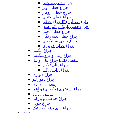
چراغ خطی منحنی
چراغ خطی آویز
چراغ خطی روکار
چراغ خطی کنجی
چراغ خطی IP دار ( ضد آب )
چراغ خطی باریک و کم عمق
چراغ خطی دفنی
چراغ خطی بدنه رنگی
چراغ خطی سیلیکونی
چراغ خطی قرنیزی
چراغ مگنتی
چراغ ریلی و فروشگاهی
چراغ پنلی و پنل LED سقفی
چراغ پنلی توکار
چراغ پنلی روکار
چراغ دیواری
چراغ دکوراتیو
ریسه ال ای دی
چراغ استخری (جکوزی) و آبنما
لوستر و آویز
چراغ حیاطی و پارکی
چراغ چوبی
چراغ های بدنه آکوستیک
نورپردازی