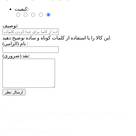
کیفیت:
توصیف:
این کالا را با استفاده از کلمات کوتاه و ساده توضیح دهید.
نام (الزامی) :
نقد (ضروری):
آدرس :
تهران، میدان ونک، خیابان ملاصدرا، خیابان شیراز، نبش گرمسار
غربی، پلاک 6.
کارشناسان فروش :
40884854-021