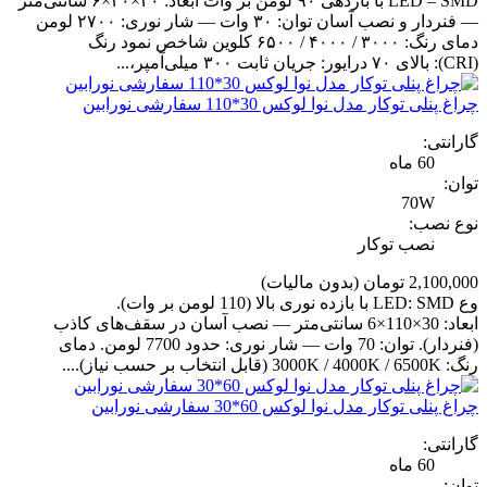
LED – SMD با بازدهی ۹۰ لومن بر وات ابعاد: ۳۰×۳۰×۶ سانتی‌متر
— فنردار و نصب آسان توان: ۳۰ وات — شار نوری: ۲۷۰۰ لومن
دمای رنگ: ۳۰۰۰ / ۴۰۰۰ / ۶۵۰۰ کلوین شاخص نمود رنگ
(CRI): بالای ۷۰ درایور: جریان ثابت ۳۰۰ میلی‌آمپر،...
چراغ پنلی توکار مدل نوا لوکس 30*110 سفارشی نورابین
گارانتی:
60 ماه
توان:
70W
نوع نصب:
نصب توکار
2,100,000 تومان
(بدون مالیات)
وع LED: SMD با بازده نوری بالا (110 لومن بر وات).
ابعاد: 30×110×6 سانتی‌متر — نصب آسان در سقف‌های کاذب
(فنردار). توان: 70 وات — شار نوری: حدود 7700 لومن. دمای
رنگ: 3000K / 4000K / 6500K (قابل انتخاب بر حسب نیاز)....
چراغ پنلی توکار مدل نوا لوکس 60*30 سفارشی نورابین
گارانتی:
60 ماه
توان: