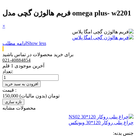
فریم هالوژن گچی مدل omega plus- w2201
×
Show less
ادامه مطلب
برای خرید محصولات در تماس باشید
021-40884854
آخرین موجودی
1 قلم
تعداد:
افزودن به سبد خرید
قیمت :
150,000 تومان
(بدون مالیات)
محصولات مشابه
چراغ پنلی روکار 120*30 ویونکس
جنس بدنه: