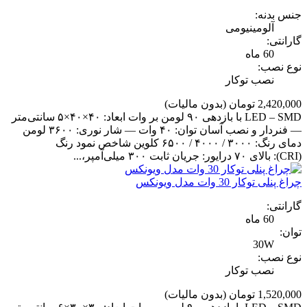
جنس بدنه:
آلومینیومی
گارانتی:
60 ماه
نوع نصب:
نصب توکار
2,420,000 تومان
(بدون مالیات)
LED – SMD با بازدهی ۹۰ لومن بر وات ابعاد: ۴۰×۴۰×۵ سانتی‌متر
— فنردار و نصب آسان توان: ۴۰ وات — شار نوری: ۳۶۰۰ لومن
دمای رنگ: ۳۰۰۰ / ۴۰۰۰ / ۶۵۰۰ کلوین شاخص نمود رنگ
(CRI): بالای ۷۰ درایور: جریان ثابت ۳۰۰ میلی‌آمپر،...
چراغ پنلی توکار 30 وات مدل ویونکس
گارانتی:
60 ماه
توان:
30W
نوع نصب:
نصب توکار
1,520,000 تومان
(بدون مالیات)