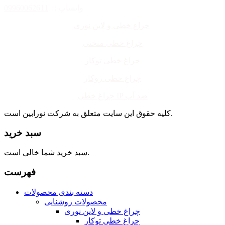
واتساپ :
09960062611
چراغ خطی و لاین نوری
چراغ خطی منحنی
چراغ خطی توکار
چراغ خطی روکار
چراغ خطی IP ضد آب
کلیه حقوق این سایت متعلق به شرکت نورابین است.
سبد خرید
سبد خرید شما خالی است.
فهرست
دسته بندی محصولات
محصولات روشنایی
چراغ خطی و لاین نوری
چراغ خطی توکار