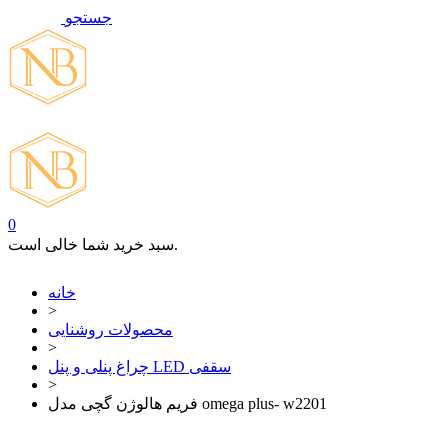
جستجو
فهرست
تماس با ما
0
سبد خرید شما خالی است.
خانه
>
محصولات روشنایی
>
چراغ پنلی و پنل LED سقفی
>
فریم هالوژن گچی مدل omega plus- w2201