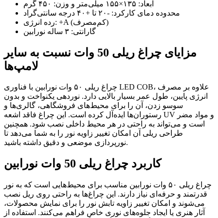
ابعاد: ۱۳۵×۱۵۵ میلی‌متر و وزن: ۴۵۰ گرم
محدوده دمای کارکرد: -۲۰ تا +۴۰ درجه سانتی‌گراد
رده انرژی: +A (کم‌مصرف)
گارانتی: ۳ ساله نورابین
مزایای چراغ ریلی 50 وات نسبت به سایر
لامپ‌ها
چراغ ریلی ۵۰ وات نورابین با فناوری LED COB، علاوه بر مصرف
انرژی پایین، طول عمر بسیار بالایی دارد. نوردهی یکنواخت و بدون
سوسو زدن، آن را برای محیط‌های فروشگاهی، گالری‌ها و
رستوران‌ها ایده‌آل کرده است. این چراغ فاقد اشعه UV و مواد مضر
است و می‌تواند به راحتی در هر محیط داخلی نصب شود. همچنین
طراحی ریلی آن امکان تغییر زاویه نور را به شما می‌دهد تا
نورپردازی موضعی و دقیق داشته باشید.
کاربرد چراغ ریلی 50 وات نورابین
چراغ ریلی ۵۰ وات نورابین مناسب برای محیط‌هایی است که به نور
قدرتمند و حرفه‌ای نیاز دارند. این چراغ‌ها به راحتی روی ریل نصب
می‌شوند و امکان تغییر زاویه تابش نور را برای نمایش محصولات،
آثار هنری یا ایجاد جلوه‌های نوری خاص فراهم می‌کنند. استفاده از