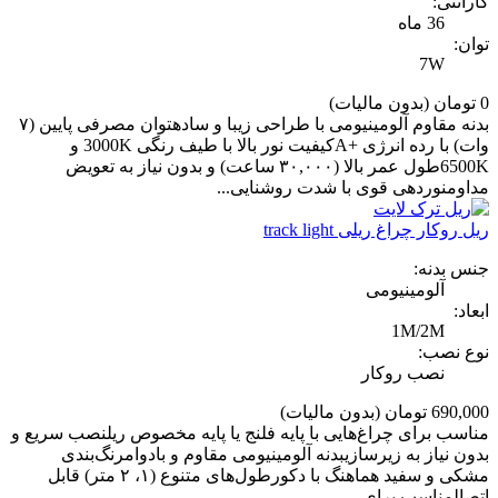
گارانتی:
36 ماه
توان:
7W
0 تومان
(بدون مالیات)
بدنه مقاوم آلومینیومی با طراحی زیبا و سادهتوان مصرفی پایین (۷
وات) با رده انرژی +Aکیفیت نور بالا با طیف رنگی 3000K و
6500Kطول عمر بالا (۳۰,۰۰۰ ساعت) و بدون نیاز به تعویض
مداومنوردهی قوی با شدت روشنایی...
ریل روکار چراغ ریلی track light
جنس بدنه:
آلومینیومی
ابعاد:
1M/2M
نوع نصب:
نصب روکار
690,000 تومان
(بدون مالیات)
مناسب برای چراغ‌هایی با پایه فلنج یا پایه مخصوص ریلنصب سریع و
بدون نیاز به زیرسازیبدنه آلومینیومی مقاوم و بادوامرنگ‌بندی
مشکی و سفید هماهنگ با دکورطول‌های متنوع (۱، ۲ متر) قابل
اتصالمناسب برای...