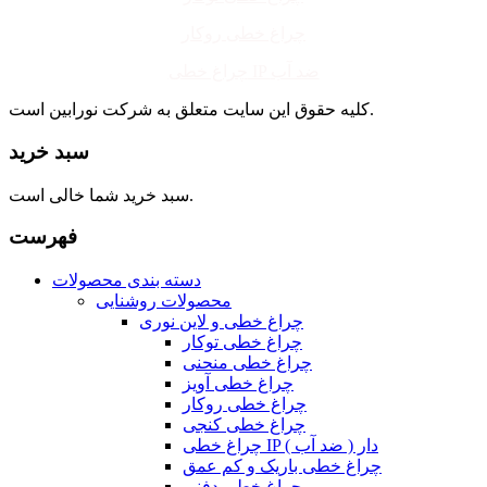
چراغ خطی روکار
چراغ خطی IP ضد آب
کلیه حقوق این سایت متعلق به شرکت نورابین است.
سبد خرید
سبد خرید شما خالی است.
فهرست
دسته بندی محصولات
محصولات روشنایی
چراغ خطی و لاین نوری
چراغ خطی توکار
چراغ خطی منحنی
چراغ خطی آویز
چراغ خطی روکار
چراغ خطی کنجی
چراغ خطی IP دار ( ضد آب )
چراغ خطی باریک و کم عمق
چراغ خطی دفنی