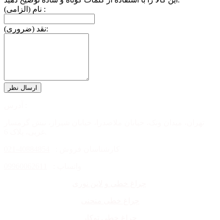
نام (الزامی) :
نقد (ضروری):
آدرس :
تهران، میدان ونک، خیابان ملاصدرا، خیابان شیراز، نبش گرمسار
غربی، پلاک 6.
کارشناسان فروش :
40884854-021
واتساپ :
09960062611
چراغ خطی و لاین نوری
چراغ خطی منحنی
چراغ خطی توکار