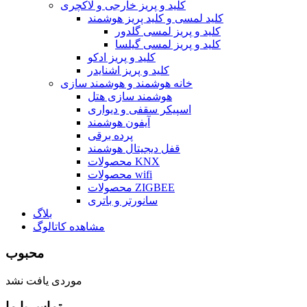
کلید و پریز خارجی و لاکچری
کلید لمسی و کلید پریز هوشمند
کلید و پریز لمسی گلدور
کلید و پریز لمسی گیلسا
کلید و پریز ادکو
کلید و پریز اشنایدر
خانه هوشمند و هوشمند سازی
هوشمند سازی هتل
اسپیکر سقفی و دیواری
آیفون هوشمند
پرده برقی
قفل دیجیتال هوشمند
محصولات KNX
محصولات wifi
محصولات ZIGBEE
سانورتر و باتری
بلاگ
مشاهده کاتالوگ
محبوب
موردی یافت نشد
تماس با ما