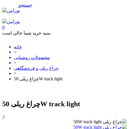
جستجو
فهرست
تماس با ما
0
سبد خرید شما خالی است.
خانه
>
محصولات روشنایی
>
چراغ ریلی و فروشگاهی
>
چراغ ریلی 50W track light
چراغ ریلی 50W track light
×