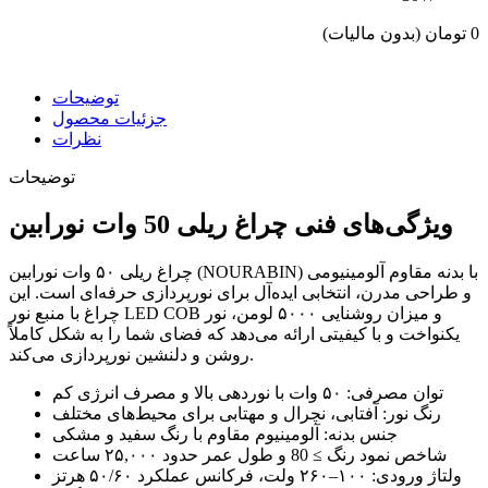
0 تومان
(بدون مالیات)
توضیحات
جزئیات محصول
نظرات
توضیحات
ویژگی‌های فنی چراغ ریلی 50 وات نورابین
چراغ ریلی ۵۰ وات نورابین (NOURABIN) با بدنه مقاوم آلومینیومی
و طراحی مدرن، انتخابی ایده‌آل برای نورپردازی حرفه‌ای است. این
چراغ با منبع نور LED COB و میزان روشنایی ۵۰۰۰ لومن، نور
یکنواخت و با کیفیتی ارائه می‌دهد که فضای شما را به شکل کاملاً
روشن و دلنشین نورپردازی می‌کند.
توان مصرفی: ۵۰ وات با نوردهی بالا و مصرف انرژی کم
رنگ نور: آفتابی، نچرال و مهتابی برای محیط‌های مختلف
جنس بدنه: آلومینیوم مقاوم با رنگ سفید و مشکی
شاخص نمود رنگ ≥ 80 و طول عمر حدود ۲۵,۰۰۰ ساعت
ولتاژ ورودی: ۱۰۰–۲۶۰ ولت، فرکانس عملکرد ۵۰/۶۰ هرتز