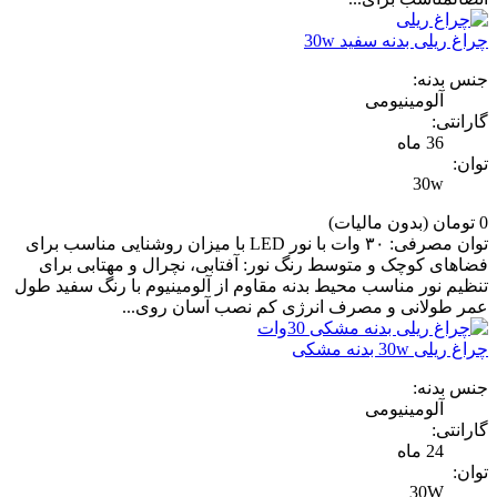
چراغ ریلی بدنه سفید 30w
جنس بدنه:
آلومینیومی
گارانتی:
36 ماه
توان:
30w
0 تومان
(بدون مالیات)
توان مصرفی: ۳۰ وات با نور LED با میزان روشنایی مناسب برای
فضاهای کوچک و متوسط رنگ نور: آفتابی، نچرال و مهتابی برای
تنظیم نور مناسب محیط بدنه مقاوم از آلومینیوم با رنگ سفید طول
عمر طولانی و مصرف انرژی کم نصب آسان روی...
چراغ ریلی 30w بدنه مشکی
جنس بدنه:
آلومینیومی
گارانتی:
24 ماه
توان:
30W