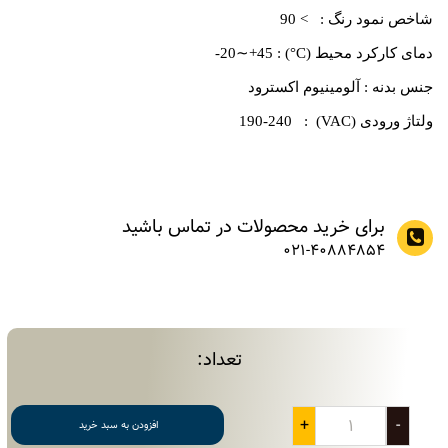
شاخص نمود رنگ : > 90
دمای کارکرد محیط (C°) : 20∼+45-
جنس بدنه : آلومینیوم اکسترود
ولتاژ ورودی (VAC) : 190-240
برای خرید محصولات در تماس باشید
021-40884854
تعداد:
+
-
افزودن به سبد خرید