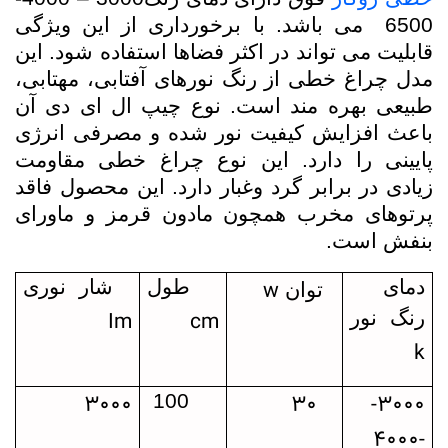
6500
می باشد. با برخورداری از این ویژگی
قابلیت می تواند در اکثر فضاها استفاده شود. این
مدل چراغ خطی از رنگ نورهای آفتابی، مهتابی،
طبیعی بهره مند است. نوع چیپ ال ای دی آن
باعث افزایش کیفیت نور شده و مصرفی انرژی
پایینی را دارد. این نوع چراغ خطی مقاومت
زیادی در برابر گرد وغبار دارد. این محصول فاقد
پرتوهای مخرب همچون مادون قرمز و ماورای
بنفش است.
w
دمای
طول
شار نوری
توان
Im
cm
رنگ نور
k
3000
30
3000-
100
4000-