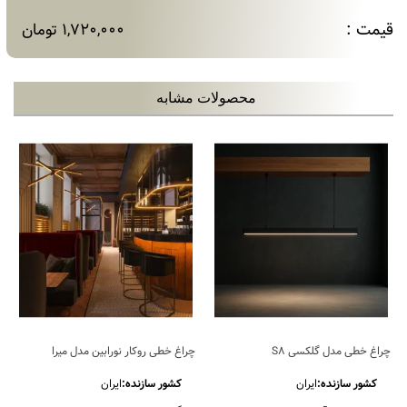
قیمت :
1,720,000 تومان
محصولات مشابه
چراغ خطی مدل گلکسی S8
چراغ خطی روکار نورابین مدل میرا
کشور سازنده:
ایران
کشور سازنده:
ایران