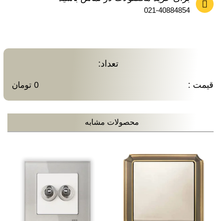
021-40884854
تعداد:
قیمت :
0 تومان
محصولات مشابه