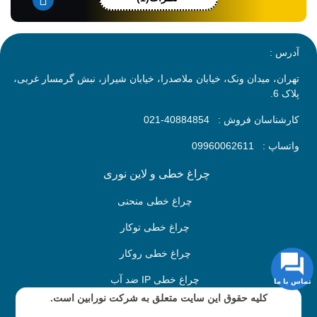
آدرس :
تهران، میدان ونک، خیابان ملاصدرا، خیابان شیراز، نبش گرمسار غربی،
پلاک 6.
کارشناسان فروش :
40884854-021
واتساپ :
09960062611
چراغ خطی و لاین نوری
چراغ خطی منحنی
چراغ خطی توکار
چراغ خطی روکار
چراغ خطی IP ضد آب
تماس با ما
کلیه حقوق این سایت متعلق به شرکت نورابین است.