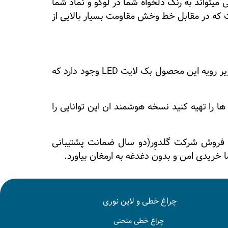
یتواند به رنگ دلخواه شما در لوگو و نماد شما
 که در مقابل خط وخش مقاومت بسیار بالایی از
برای کنترل ده لامپ مختلف میباشد که برای نصب نیازمند یک قوطی دوبل میباشد زیر رویه این محصول بک لایت LED وجود دارد که
ا را تهیه کنید نسخه هوشمند ان این توانایی را
سال ضمانت تعویض از تاریخ نصب )آغاز نهایتا 3ماه پس از تاریخ فروش شرکت گلدوِر(دو سال ضمانت پشتیبانی
خریدی امن و بدون دغدغه به ارمغان بیاورد.
چراغ خطی و لاین نوری
چراغ خطی منحنی