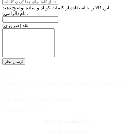
این کالا را با استفاده از کلمات کوتاه و ساده توضیح دهید.
نام (الزامی) :
نقد (ضروری):
آدرس :
تهران، میدان ونک، خیابان ملاصدرا، خیابان شیراز، نبش گرمسار
غربی، پلاک 6.
کارشناسان فروش :
40884854-021
واتساپ :
09960062611
چراغ خطی و لاین نوری
چراغ خطی منحنی