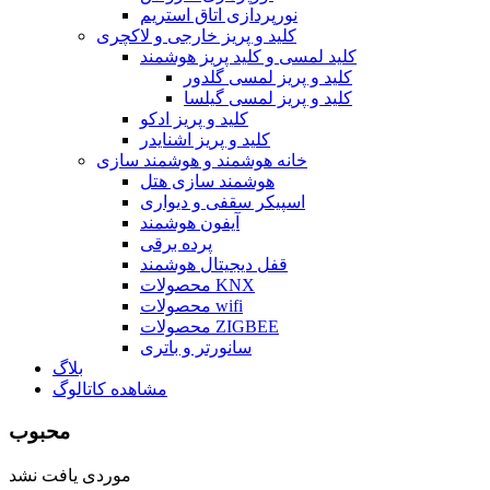
نورپردازی اتاق استریم
کلید و پریز خارجی و لاکچری
کلید لمسی و کلید پریز هوشمند
کلید و پریز لمسی گلدور
کلید و پریز لمسی گیلسا
کلید و پریز ادکو
کلید و پریز اشنایدر
خانه هوشمند و هوشمند سازی
هوشمند سازی هتل
اسپیکر سقفی و دیواری
آیفون هوشمند
پرده برقی
قفل دیجیتال هوشمند
محصولات KNX
محصولات wifi
محصولات ZIGBEE
سانورتر و باتری
بلاگ
مشاهده کاتالوگ
محبوب
موردی یافت نشد