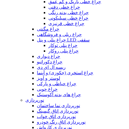
چراغ خطی باریک و کم عمق
چراغ خطی دفنی
چراغ خطی بدنه رنگی
چراغ خطی سیلیکونی
چراغ خطی قرنیزی
چراغ مگنتی
چراغ ریلی و فروشگاهی
چراغ پنلی و پنل LED سقفی
چراغ پنلی توکار
چراغ پنلی روکار
چراغ دیواری
چراغ دکوراتیو
ریسه ال ای دی
چراغ استخری (جکوزی) و آبنما
لوستر و آویز
چراغ حیاطی و پارکی
چراغ چوبی
چراغ های بدنه آکوستیک
نورپردازی
نورپردازی نما ساختمان
نورپردازی اتاق گیمینگ
نورپردازی اتاق خواب
نورپردازی اتاق رنگ خودرو
نورپردازی کارواش