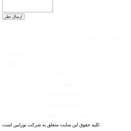
آدرس :
تهران، میدان ونک، خیابان ملاصدرا، خیابان شیراز، نبش گرمسار
غربی، پلاک 6.
کارشناسان فروش :
40884854-021
واتساپ :
09960062611
چراغ خطی و لاین نوری
چراغ خطی منحنی
چراغ خطی توکار
چراغ خطی روکار
چراغ خطی IP ضد آب
کلیه حقوق این سایت متعلق به شرکت نورابین است.