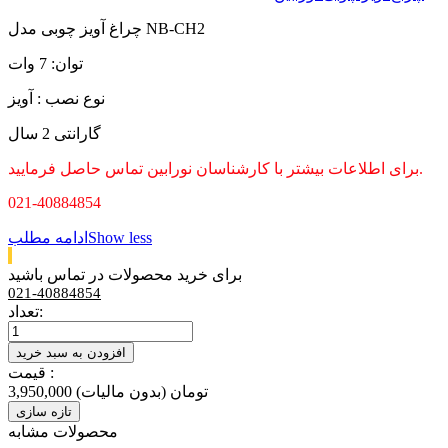
چراغ آویز چوبی مدل NB-CH2
توان: 7 وات
نوع نصب : آویز
گارانتی 2 سال
برای اطلاعات بیشتر با کارشناسان نورابین تماس حاصل فرمایید.
021-40884854
Show less
ادامه مطلب
برای خرید محصولات در تماس باشید
021-40884854
تعداد:
افزودن به سبد خرید
قیمت :
3,950,000 تومان
(بدون مالیات)
محصولات مشابه