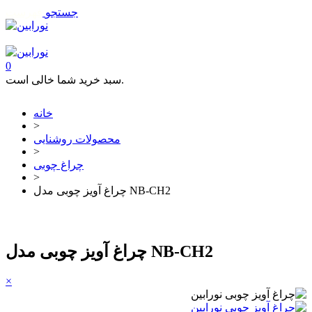
جستجو
فهرست
تماس با ما
0
سبد خرید شما خالی است.
خانه
>
محصولات روشنایی
>
چراغ چوبی
>
چراغ آویز چوبی مدل NB-CH2
چراغ آویز چوبی مدل NB-CH2
×