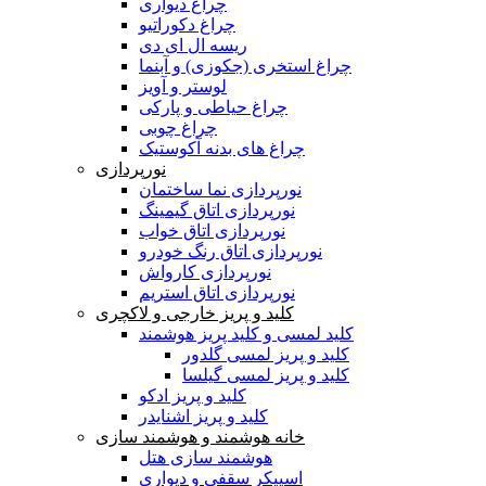
چراغ دیواری
چراغ دکوراتیو
ریسه ال ای دی
چراغ استخری (جکوزی) و آبنما
لوستر و آویز
چراغ حیاطی و پارکی
چراغ چوبی
چراغ های بدنه آکوستیک
نورپردازی
نورپردازی نما ساختمان
نورپردازی اتاق گیمینگ
نورپردازی اتاق خواب
نورپردازی اتاق رنگ خودرو
نورپردازی کارواش
نورپردازی اتاق استریم
کلید و پریز خارجی و لاکچری
کلید لمسی و کلید پریز هوشمند
کلید و پریز لمسی گلدور
کلید و پریز لمسی گیلسا
کلید و پریز ادکو
کلید و پریز اشنایدر
خانه هوشمند و هوشمند سازی
هوشمند سازی هتل
اسپیکر سقفی و دیواری