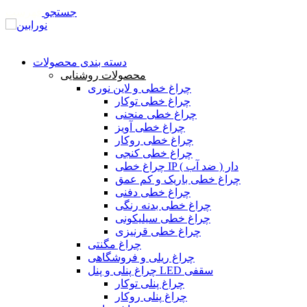
جستجو
فهرست
تماس با ما
دسته بندی محصولات
محصولات روشنایی
چراغ خطی و لاین نوری
چراغ خطی توکار
چراغ خطی منحنی
چراغ خطی آویز
چراغ خطی روکار
چراغ خطی کنجی
چراغ خطی IP دار ( ضد آب )
چراغ خطی باریک و کم عمق
چراغ خطی دفنی
چراغ خطی بدنه رنگی
چراغ خطی سیلیکونی
چراغ خطی قرنیزی
چراغ مگنتی
چراغ ریلی و فروشگاهی
چراغ پنلی و پنل LED سقفی
چراغ پنلی توکار
چراغ پنلی روکار