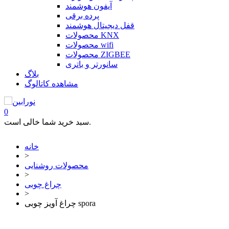
آیفون هوشمند
پرده برقی
قفل دیجیتال هوشمند
محصولات KNX
محصولات wifi
محصولات ZIGBEE
سانورتر و باتری
بلاگ
مشاهده کاتالوگ
0
سبد خرید شما خالی است.
خانه
>
محصولات روشنایی
>
چراغ چوبی
>
چراغ آویز چوبی spora