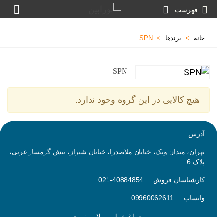
فهرست
خانه
>
برندها
>
SPN
SPN
هیچ کالایی در این گروه وجود ندارد.
آدرس :
تهران، میدان ونک، خیابان ملاصدرا، خیابان شیراز، نبش گرمسار غربی،
پلاک 6.
کارشناسان فروش :
40884854-021
واتساپ :
09960062611
چراغ خطی و لاین نوری