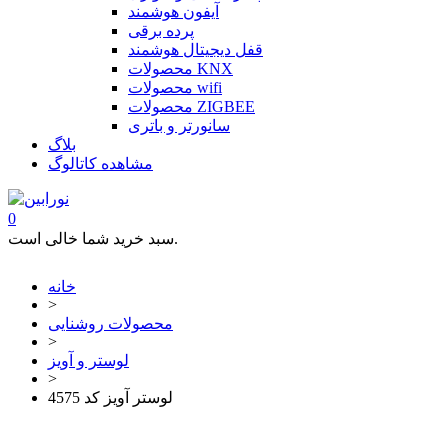
آیفون هوشمند
پرده برقی
قفل دیجیتال هوشمند
محصولات KNX
محصولات wifi
محصولات ZIGBEE
سانورتر و باتری
بلاگ
مشاهده کاتالوگ
0
سبد خرید شما خالی است.
خانه
>
محصولات روشنایی
>
لوستر و آویز
>
لوستر آویز کد 4575