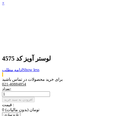
×
لوستر آویز کد 4575
Show less
ادامه مطلب
برای خرید محصولات در تماس باشید
021-40884854
تعداد:
افزودن به سبد خرید
قیمت :
0 تومان
(بدون مالیات)