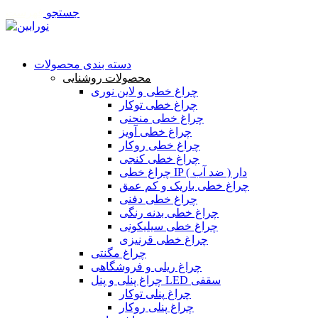
جستجو
فهرست
تماس با ما
دسته بندی محصولات
محصولات روشنایی
چراغ خطی و لاین نوری
چراغ خطی توکار
چراغ خطی منحنی
چراغ خطی آویز
چراغ خطی روکار
چراغ خطی کنجی
چراغ خطی IP دار ( ضد آب )
چراغ خطی باریک و کم عمق
چراغ خطی دفنی
چراغ خطی بدنه رنگی
چراغ خطی سیلیکونی
چراغ خطی قرنیزی
چراغ مگنتی
چراغ ریلی و فروشگاهی
چراغ پنلی و پنل LED سقفی
چراغ پنلی توکار
چراغ پنلی روکار