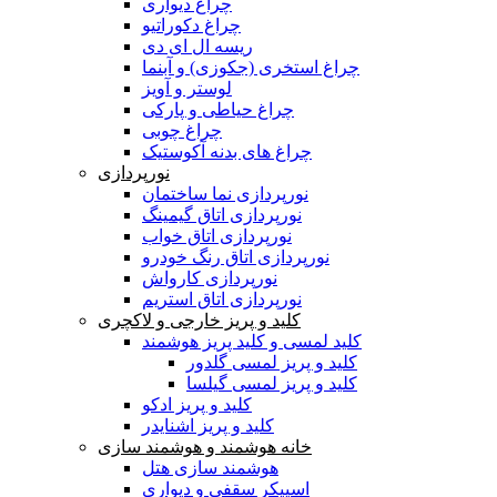
چراغ دیواری
چراغ دکوراتیو
ریسه ال ای دی
چراغ استخری (جکوزی) و آبنما
لوستر و آویز
چراغ حیاطی و پارکی
چراغ چوبی
چراغ های بدنه آکوستیک
نورپردازی
نورپردازی نما ساختمان
نورپردازی اتاق گیمینگ
نورپردازی اتاق خواب
نورپردازی اتاق رنگ خودرو
نورپردازی کارواش
نورپردازی اتاق استریم
کلید و پریز خارجی و لاکچری
کلید لمسی و کلید پریز هوشمند
کلید و پریز لمسی گلدور
کلید و پریز لمسی گیلسا
کلید و پریز ادکو
کلید و پریز اشنایدر
خانه هوشمند و هوشمند سازی
هوشمند سازی هتل
اسپیکر سقفی و دیواری