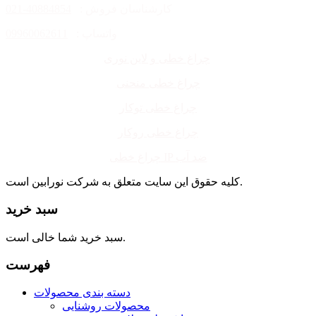
کارشناسان فروش :
40884854-021
واتساپ :
09960062611
چراغ خطی و لاین نوری
چراغ خطی منحنی
چراغ خطی توکار
چراغ خطی روکار
چراغ خطی IP ضد آب
کلیه حقوق این سایت متعلق به شرکت نورابین است.
سبد خرید
سبد خرید شما خالی است.
فهرست
دسته بندی محصولات
محصولات روشنایی