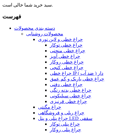
سبد خرید شما خالی است.
فهرست
دسته بندی محصولات
محصولات روشنایی
چراغ خطی و لاین نوری
چراغ خطی توکار
چراغ خطی منحنی
چراغ خطی آویز
چراغ خطی روکار
چراغ خطی کنجی
چراغ خطی IP دار ( ضد آب )
چراغ خطی باریک و کم عمق
چراغ خطی دفنی
چراغ خطی بدنه رنگی
چراغ خطی سیلیکونی
چراغ خطی قرنیزی
چراغ مگنتی
چراغ ریلی و فروشگاهی
چراغ پنلی و پنل LED سقفی
چراغ پنلی توکار
چراغ پنلی روکار