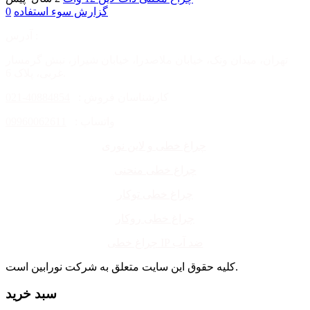
گزارش سوء استفاده
0
آدرس :
تهران، میدان ونک، خیابان ملاصدرا، خیابان شیراز، نبش گرمسار
غربی، پلاک 6.
کارشناسان فروش :
40884854-021
واتساپ :
09960062611
چراغ خطی و لاین نوری
چراغ خطی منحنی
چراغ خطی توکار
چراغ خطی روکار
چراغ خطی IP ضد آب
کلیه حقوق این سایت متعلق به شرکت نورابین است.
سبد خرید