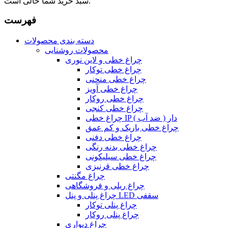
سبد خرید شما خالی است.
فهرست
دسته بندی محصولات
محصولات روشنایی
چراغ خطی و لاین نوری
چراغ خطی توکار
چراغ خطی منحنی
چراغ خطی آویز
چراغ خطی روکار
چراغ خطی کنجی
چراغ خطی IP دار ( ضد آب )
چراغ خطی باریک و کم عمق
چراغ خطی دفنی
چراغ خطی بدنه رنگی
چراغ خطی سیلیکونی
چراغ خطی قرنیزی
چراغ مگنتی
چراغ ریلی و فروشگاهی
چراغ پنلی و پنل LED سقفی
چراغ پنلی توکار
چراغ پنلی روکار
چراغ دیواری