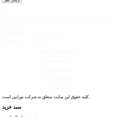
آدرس :
تهران، میدان ونک، خیابان ملاصدرا، خیابان شیراز، نبش گرمسار
غربی، پلاک 6.
کارشناسان فروش :
40884854-021
واتساپ :
09960062611
چراغ خطی و لاین نوری
چراغ خطی منحنی
چراغ خطی توکار
چراغ خطی روکار
چراغ خطی IP ضد آب
کلیه حقوق این سایت متعلق به شرکت نورابین است.
سبد خرید