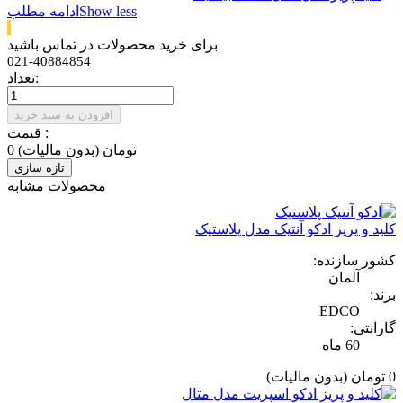
Show less
ادامه مطلب
برای خرید محصولات در تماس باشید
021-40884854
تعداد:
افزودن به سبد خرید
قیمت :
0 تومان
(بدون مالیات)
محصولات مشابه
کلید و پریز ادکو آنتیک مدل پلاستیک
کشور سازنده:
آلمان
برند:
EDCO
گارانتی:
60 ماه
0 تومان
(بدون مالیات)