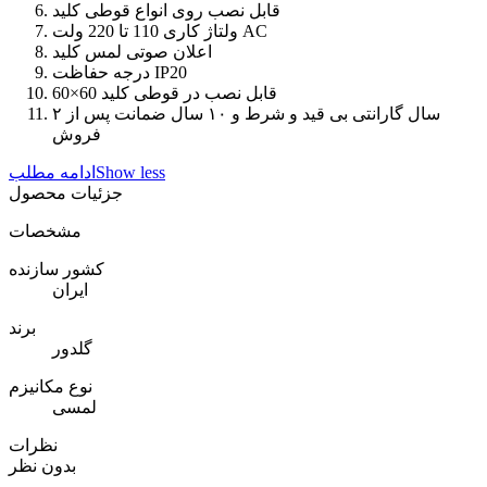
قابل نصب روی انواع قوطی کلید
ولتاژ کاری 110 تا 220 ولت AC
اعلان صوتی لمس کلید
درجه حفاظت IP20
قابل نصب در قوطی کلید 60×60
۲ سال گارانتی بی قید و شرط و ۱۰ سال ضمانت پس از
فروش
Show less
ادامه مطلب
جزئیات محصول
مشخصات
کشور سازنده
ایران
برند
گلدور
نوع مکانیزم
لمسی
نظرات
بدون نظر