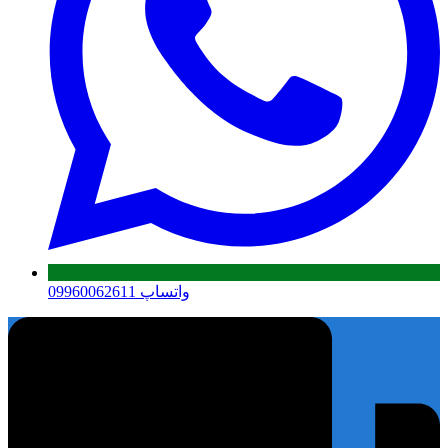
واتساپ 09960062611