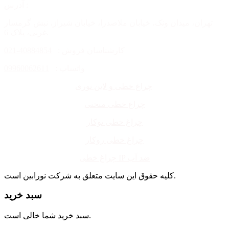
آدرس :
تهران، میدان ونک، خیابان ملاصدرا، خیابان شیراز، نبش گرمسار
غربی، پلاک 6.
کارشناسان فروش :
40884854-021
واتساپ :
09960062611
چراغ خطی و لاین نوری
چراغ خطی منحنی
چراغ خطی توکار
چراغ خطی روکار
چراغ خطی IP ضد آب
کلیه حقوق این سایت متعلق به شرکت نورابین است.
سبد خرید
سبد خرید شما خالی است.