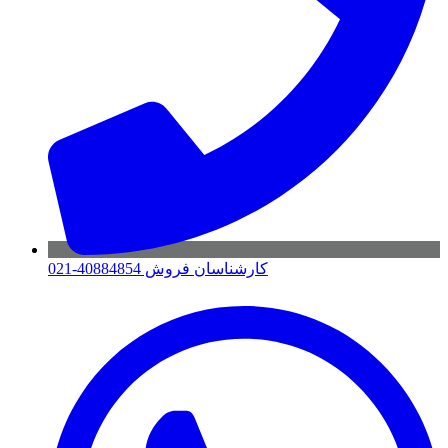
کارشناسان فروش 40884854-021