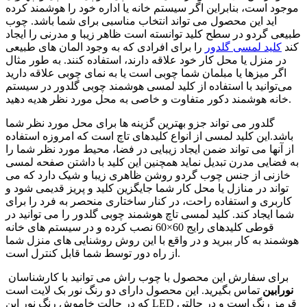
موجود است، بنابراین اگر سیستم خانه یا اداره خود را هوشمند کرده
اید این محصول می تواند انتخاب مناسبی برای شما باشد. چوب
طبیعی گردو در سطح کلید توانسته است ظاهر زیبا و مدرنی را ایجاد
کند
کلید لمسی گلدور
را برای افرادی که به وجود المان های طبیعی
در منزل یا محل کار خود علاقه دارند، استفاده کنند. به طور مثال
اگر میزها یا مبلمان شما چوبی است یا به نمای چوبی علاقه دارید
می‌توانید با استفاده از کلید لمسی هوشمند چوبی گلدور در سیستم
خانه هوشمند دکور متفاوت و خاصی به محل مورد نظر هدیه دهید.
گلدور می تواند جزو بهترین گزینه ها برای محل مورد نظر شما
باشد.این کلید لمسی از انواع کلیدهای تاچ است که امروزه استفاده
از آنها می تواند ضمن ایجاد زیبایی در فضا، محیط مورد نظر شما را
به فضایی مدرن تبدیل نماید همچنین این کلید با داشتن صفحه لمسی
خازنی از جنس چوب گردو روشن ظاهری زیبا و شیک دارد که می
تواند در منازل یا محل کار شما جایگزین کلید و پریز قدیمی شود و
کاربری و استفاده راحت، در کنار ساختاری منحصر به فرد را برای
شما ایجاد کند. کلید لمسی تاچ هوشمند چوبی گلدور را می توانید در
قوطی کلیدهای رایج 60×60 نصب کرده و در سیستم های خانه
هوشمند به کار ببرید و در واقع با این روش روشنایی های منزل شما
از راه دور توسط شما قابل کنترل است.
برای سفارش این محصول با چوب راش می توانید با کارشناسان
نورابین
تماس بگیرید. این محصول دارای دو رنگ نور بک لایت است
که در حالت خاموش رنگ نور این LED قرمز رنگ است و در حالتی