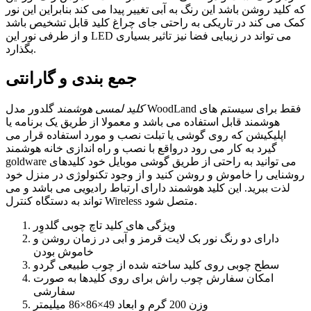
که کلید روشن باشد این رنگ به آبی تغییر پیدا می کند بنابراین این نور
کمک می کند در تاریکی به راحتی جای چراغ کلید قابل تشخیص باشد
و از طرفی نور این LED می تواند در زیبایی فضا نیز تاثیر بسیاری
بگذارد.
جمع بندی و گارانتی
کلید لمسی هوشمند
گلدور مدل WoodLand فقط برای سیستم های
هوشمند قابل استفاده می باشد و معمولا از طریق یک برنامه یا
اپلیکیشن که روی گوشی یا تبلت نصب و مورد استفاده قرار می
گیرد به کار می رود درواقع با نصب و راه اندازی خانه هوشمند
goldware می توانید به راحتی از طریق گوشی موبایل خود کلیدهای
روشنایی را خاموش و روشن کنید و از وجود تکنولوژی در منزل خود
لذت ببرید. این کلید هوشمند دارای ارتباط رادیویی می باشد و می
تواند به دستگاه کنترل Wireless متصل شود.
ویژگی های کلید تاچ چوبی گلدوِر
دارای دو رنگ نور بک لایت قرمز و آبی در زمان روشن و
خاموش بودن
سطح چوبی روی کلید ساخته شده از چوب طبیعی گردو
امکان سفارش چوب راش برای روی کلیدها به صورت
سفارشی
وزن 200 گرم و ابعاد 49×86×86 میلیمتر