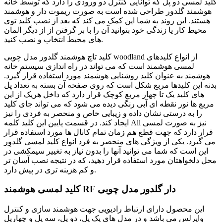
کلید لمسی دو پل که توانایی کنترل دو ورودی را دارد که توسط خانه
هوشمند گلدور طراحی شده است به صورت ریموت دار و هوشمند
هستند. این روند به شما این کمک می کند که بعد از نصب کلید توی
محیط کار یا زندگی خود بتوانید آن را با بر گرفتن از از دیگر المان
های محیط انتخاب و نصب کنید.
کلید تاچ هوشمند گلدور مدل چوبی woodland از انواع کلیدهای
لمسی هوشمند است که می تواند در راه اندازی سیستم خانه
هوشمند به عنوان کلید روشنایی هوشمند مورد استفاده قرار گیرد.
بدنه این کلید‌ها مربع شکل است که روی صفحه آن بسته به تعداد پل
های کلید یک تا چهار مربع کوچک قرار دارد که داخل هریک از این
مربع ها نور نقطه ای آبی رنگی دیده می شود که می تواند جای کلید
را به درستی نشان داده و زیبایی خاص و منحصر به فردی را نیز
ایجاد کند. در قسمت پایین این کلید کلمه All نیز به صورت لمسی
قرار دارد که جهت قطع هم زمان تمام کانال ها مورد استفاده قرار
می گیرد. یکی از ویژگی های منحصر به فرد انواع کلید لمسی گلدوِر
این است که شما می توانید آنها را بدون نیاز به تغییر سیمکشی در
محل دلخواهتان مورد استفاده قرار دهید، که در نتیجه نصب آسان تر
و کم هزینه تری در پیش دارد.
کلید لمسی هوشمند RF دار گلدور مدل چوبی
این محصول دارای ارتباط رادیویی جهت هوشمند سازی و کنترل
وایرلس می باشد و در مدل های یک پل، دو پل، سه پل و چهارپل