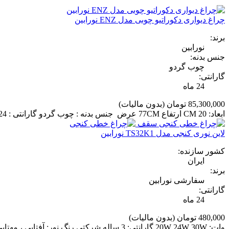
چراغ دیواری دکوراتیو چوبی مدل ENZ نورابین
برند:
نورابین
جنس بدنه:
چوب گردو
گارانتی:
24 ماه
85,300,000 تومان
(بدون مالیات)
ابعاد: 20 CM ارتفاع 77CM عرض جنس بدنه : چوب گردو گارانتی : 24 ماه نوع نصب : دیواری دکوراتیو نوع مبدل : 12 ولت ترانس دار
لاین نوری کنجی مدل TS32K1 نورابین
کشور سازنده:
ایران
برند:
سفارشی نورابین
گارانتی:
24 ماه
480,000 تومان
(بدون مالیات)
وات: 20W 24W 30W گارانتی: 3 ساله شرکتی رنگ نور: آفتابی ، مهتابی ، نچرال جنس بدنه: پروفیل آلومینیوم ولتاژ: 12V برای مشاوره رایگان نورپردازی با ما تماس بگیرید.