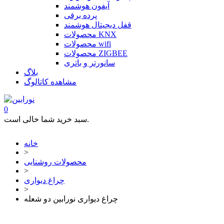
آیفون هوشمند
پرده برقی
قفل دیجیتال هوشمند
محصولات KNX
محصولات wifi
محصولات ZIGBEE
سانورتر و باتری
بلاگ
مشاهده کاتالوگ
0
سبد خرید شما خالی است.
خانه
>
محصولات روشنایی
>
چراغ دیواری
>
چراغ دیواری نورابین دو شعله