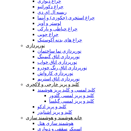
چراغ دیواری
چراغ دکوراتیو
ریسه ال ای دی
چراغ استخری (جکوزی) و آبنما
لوستر و آویز
چراغ حیاطی و پارکی
چراغ چوبی
چراغ های بدنه آکوستیک
نورپردازی
نورپردازی نما ساختمان
نورپردازی اتاق گیمینگ
نورپردازی اتاق خواب
نورپردازی اتاق رنگ خودرو
نورپردازی کارواش
نورپردازی اتاق استریم
کلید و پریز خارجی و لاکچری
کلید لمسی و کلید پریز هوشمند
کلید و پریز لمسی گلدور
کلید و پریز لمسی گیلسا
کلید و پریز ادکو
کلید و پریز اشنایدر
خانه هوشمند و هوشمند سازی
هوشمند سازی هتل
اسپیکر سقفی و دیواری