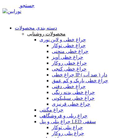
جستجو
فهرست
تماس با ما
دسته بندی محصولات
محصولات روشنایی
چراغ خطی و لاین نوری
چراغ خطی توکار
چراغ خطی منحنی
چراغ خطی آویز
چراغ خطی روکار
چراغ خطی کنجی
چراغ خطی IP دار ( ضد آب )
چراغ خطی باریک و کم عمق
چراغ خطی دفنی
چراغ خطی بدنه رنگی
چراغ خطی سیلیکونی
چراغ خطی قرنیزی
چراغ مگنتی
چراغ ریلی و فروشگاهی
چراغ پنلی و پنل LED سقفی
چراغ پنلی توکار
چراغ پنلی روکار